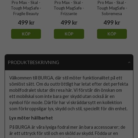
Pro Max - Skal -
Pro Max - Skal -
Pro Max - Skal -
Tough MagSafe -
Tough MagSafe -
Tough MagSafe -
Fragile Beauty
Frizzante
Sobremesa
499 kr
499 kr
499 kr
KÖP
KÖP
KÖP
PRODUKTBESKRIVNING
Välkommen till BURGA, där stil möter funktionalitet på ett
sömlöst sätt. Om du outtröttligt har letat efter det perfekta
mobilfodralet slutar din resa här. Vi förstår din önskan om
ett mobilskal som inte bara ger skydd utan också är en
symbol för mode. Därför har vi skräddarsytt en kollektion
som förkroppsligar lyx, skydd och stil, speciellt för din enhet.
Lyx möter hållbarhet
På BURGA är våra lyxiga fodral mer än bara accessoarer; de
är ett uttryck för stil och en sköld av skydd. Födda ur en