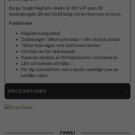
Burga Tough MagSafe-skalen är ditt VIP-pass till
modedjungeln. Bli vild, förbli listig och lev livet som en boss.
Funktioner
MagSafe kompatibel
Dubbla lager: Silikon på insidan + hårt skal på utsidan
Täcker hela vägen runt telefonens kanter
Förhöjd ram för skärmskydd
Kameran skyddas av förhöjda kanter runt kameran
Lätt och bekväm att hålla i
För dig som behöver extra skydd, samtidigt som du
behåller stilen
SPECIFIKATIONER
Artikelnummer
119179
Passar till
iPhone 17 Pro Max
Produkttyp
Skal
FINNS I