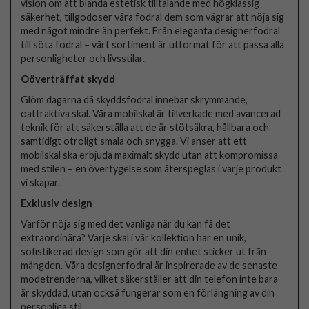
vision om att blanda estetisk tilltalande med högklassig
säkerhet, tillgodoser våra fodral dem som vägrar att nöja sig
med något mindre än perfekt. Från eleganta designerfodral
till söta fodral – vårt sortiment är utformat för att passa alla
personligheter och livsstilar.
Oöverträffat skydd
Glöm dagarna då skyddsfodral innebar skrymmande,
oattraktiva skal. Våra mobilskal är tillverkade med avancerad
teknik för att säkerställa att de är stötsäkra, hållbara och
samtidigt otroligt smala och snygga. Vi anser att ett
mobilskal ska erbjuda maximalt skydd utan att kompromissa
med stilen – en övertygelse som återspeglas i varje produkt
vi skapar.
Exklusiv design
Varför nöja sig med det vanliga när du kan få det
extraordinära? Varje skal i vår kollektion har en unik,
sofistikerad design som gör att din enhet sticker ut från
mängden. Våra designerfodral är inspirerade av de senaste
modetrenderna, vilket säkerställer att din telefon inte bara
är skyddad, utan också fungerar som en förlängning av din
personliga stil.