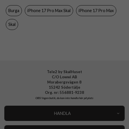
Färg
Flerfärgad
Burga
iPhone 17 Pro Max Skal
iPhone 17 Pro Max
Material
Hårdplast (PC), Mjukplast (TPU)
Varumärke
Burga
Skal
Tillverkarens art nr
144643
EAN
4772241446430
Tele2 by SkalHuset
C/O Lowwi AB
Morabergsvägen 8
15242 Södertälje
Org. nr: 556881-9238
OBS!
Ingen butik, du kan inte handla här på plats
HANDLA
Outlet