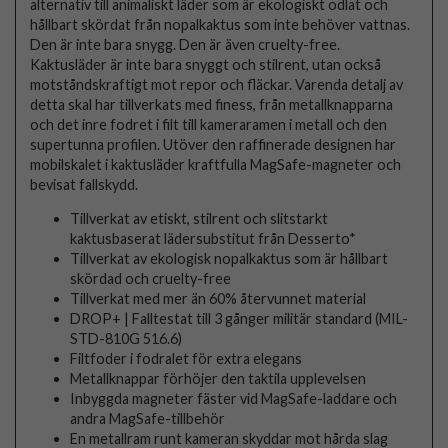
alternativ till animaliskt läder som är ekologiskt odlat och
hållbart skördat från nopalkaktus som inte behöver vattnas.
Den är inte bara snygg. Den är även cruelty-free.
Kaktusläder är inte bara snyggt och stilrent, utan också
motståndskraftigt mot repor och fläckar. Varenda detalj av
detta skal har tillverkats med finess, från metallknapparna
och det inre fodret i filt till kameraramen i metall och den
supertunna profilen. Utöver den raffinerade designen har
mobilskalet i kaktusläder kraftfulla MagSafe-magneter och
bevisat fallskydd.
Tillverkat av etiskt, stilrent och slitstarkt
kaktusbaserat lädersubstitut från Desserto*
Tillverkat av ekologisk nopalkaktus som är hållbart
skördad och cruelty-free
Tillverkat med mer än 60% återvunnet material
DROP+ | Falltestat till 3 gånger militär standard (MIL-
STD-810G 516.6)
Filtfoder i fodralet för extra elegans
Metallknappar förhöjer den taktila upplevelsen
Inbyggda magneter fäster vid MagSafe-laddare och
andra MagSafe-tillbehör
En metallram runt kameran skyddar mot hårda slag