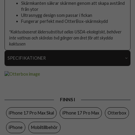
Skärmkanten säkrar skärmen genom att skapa avstånd
från ytor
Ultrasnygg design som passar i fickan
Fungerar perfekt med OtterBox-skärmskydd
*Kaktusbaserat lädersubstitut odlas USDA-ekologiskt, behöver
inte vattnas och skördas två gånger om året för att skydda
kaktusen
SPECIFIKATIONER
Artikelnummer
109666
Passar till
iPhone 17 Pro Max
Produkttyp
Skal
FINNS I
Egenskaper
MagSafe-kompatibel
iPhone 17 Pro Max Skal
iPhone 17 Pro Max
Otterbox
Färg
Svart
Material
Hårdplast (PC), Konstläder
iPhone
Mobiltillbehör
Varumärke
Otterbox