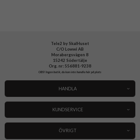
Tillverkarens art nr
77-99061
EAN
840434724864
Tele2 by SkalHuset
C/O Lowwi AB
Morabergsvägen 8
15242 Södertälje
Org. nr: 556881-9238
OBS!
Ingen butik, du kan inte handla här på plats
HANDLA
Outlet
Nyheter
KUNDSERVICE
Varumärken
Kundservice
Specialkategorier
90 dagars öppet köp
ÖVRIGT
Köpevillkor