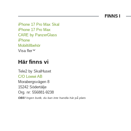
FINNS I
iPhone 17 Pro Max Skal
iPhone 17 Pro Max
CARE by PanzerGlass
iPhone
Mobiltillbehör
Visa fler
Här finns vi
Tele2 by SkalHuset
C/O Lowwi AB
Morabergsvägen 8
15242 Södertälje
Org. nr: 556881-9238
OBS!
Ingen butik, du kan inte handla här på plats