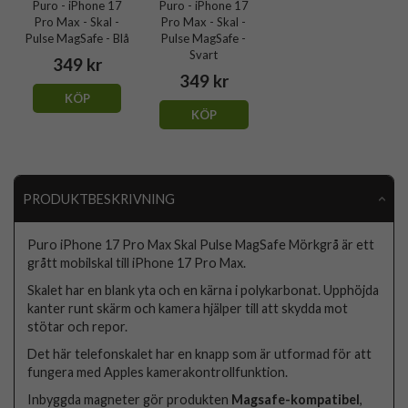
Puro - iPhone 17
Puro - iPhone 17
Pro Max - Skal -
Pro Max - Skal -
Pulse MagSafe - Blå
Pulse MagSafe -
Svart
349 kr
349 kr
KÖP
KÖP
PRODUKTBESKRIVNING
Puro iPhone 17 Pro Max Skal Pulse MagSafe Mörkgrå är ett
grått mobilskal till iPhone 17 Pro Max.
Skalet har en blank yta och en kärna i polykarbonat. Upphöjda
kanter runt skärm och kamera hjälper till att skydda mot
stötar och repor.
Det här telefonskalet har en knapp som är utformad för att
fungera med Apples kamerakontrollfunktion.
Inbyggda magneter gör produkten
Magsafe-kompatibel
,