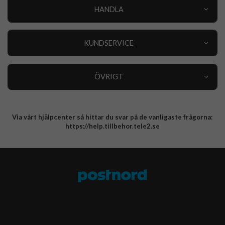
HANDLA
Outlet
Nyheter
KUNDSERVICE
Varumärken
Kundservice
Specialkategorier
90 dagars öppet köp
ÖVRIGT
Köpevillkor
Om oss
Retur
Om cookies
Via vårt hjälpcenter så hittar du svar på de vanligaste frågorna:
Integritetspolicy
https://help.tillbehor.tele2.se