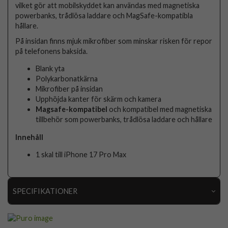
vilket gör att mobilskyddet kan användas med magnetiska
powerbanks, trådlösa laddare och MagSafe-kompatibla
hållare.
På insidan finns mjuk mikrofiber som minskar risken för repor
på telefonens baksida.
Blank yta
Polykarbonatkärna
Mikrofiber på insidan
Upphöjda kanter för skärm och kamera
Magsafe-kompatibel
och kompatibel med magnetiska
tillbehör som powerbanks, trådlösa laddare och hållare
Innehåll
1 skal till iPhone 17 Pro Max
SPECIFIKATIONER
Artikelnummer
111351