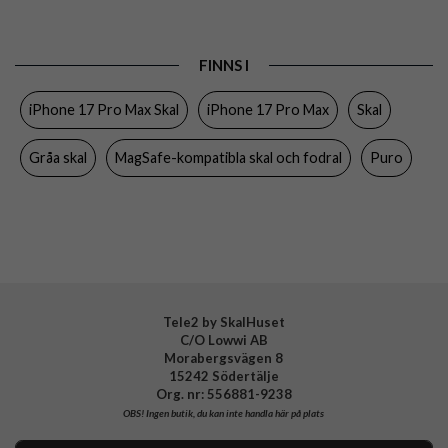
Passar till
iPhone 17 Pro Max
Produkttyp
Skal
FINNS I
Egenskaper
MagSafe-kompatibel
iPhone 17 Pro Max Skal
iPhone 17 Pro Max
Skal
Färg
Grå
Material
Hårdplast (PC)
Gråa skal
MagSafe-kompatibla skal och fodral
Puro
Varumärke
Puro
Tillverkarens art nr
PUIPC17P69PULSEDKGR
EAN
8018417528132
Tele2 by SkalHuset
C/O Lowwi AB
Morabergsvägen 8
15242 Södertälje
Org. nr: 556881-9238
OBS!
Ingen butik, du kan inte handla här på plats