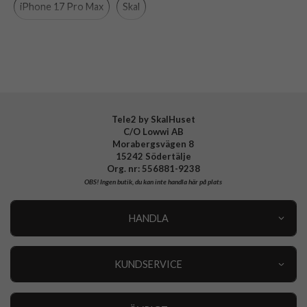
iPhone 17 Pro Max
Skal
Varumärke
Urban Armor Gear (UAG)
Tillverkarens art nr
11453011404G
EAN
840283922633
Tele2 by SkalHuset
C/O Lowwi AB
Morabergsvägen 8
15242 Södertälje
Org. nr: 556881-9238
OBS!
Ingen butik, du kan inte handla här på plats
HANDLA
Outlet
Nyheter
KUNDSERVICE
Varumärken
Kundservice
Specialkategorier
90 dagars öppet köp