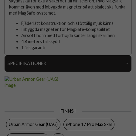
skyddsskal för extra säkerhet till din telefon. Plyo MagSafe
kommer även med inbyggda magneter så att skalet ska funka
med MagSafe-systemet.
Fjäderlätt konstruktion och stöttålig mjuk kärna
Inbyggda magneter för MagSafe-kompabilitet
Airsoft hörn med förhöjda kanter längs skärmen
4.8 meters fallskydd
1 års garanti
SPECIFIKATIONER
Artikelnummer
116438
Passar till
iPhone 17 Pro Max
Produkttyp
Skal
Egenskaper
MagSafe-kompatibel, Stöttålig
FINNS I
Färg
Genomskinlig
Urban Armor Gear (UAG)
iPhone 17 Pro Max Skal
Material
Hårdplast (PC), Mjukplast (TPU)