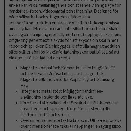
enkelt kan växla mellan liggande och stående visningsläge för
handsfree-foton, videosamtal och streaming. Designad för
både hållbarhet och stil, ger dess fjäderlätta
kompositkonstruktion en slank profil utan att kompromissa
med styrkan. Med avancerade luftfyllda hörn erbjuder skalet
överlägsen dämpning mot fall, medan det upphöjda skärmens
omgivning ger ett extra skydd för att skydda din skärm mot
repor och sprickor. Den inbyggda kraftfulla magnetmodulen
säkerställer sömlös MagSafe-laddningskompatibilitet, så att
din enhet förblir laddad och redo.
MagSafe-kompatibel: Kompatibel med MagSafe, Qi
och de flesta trådlösa laddare och magnetiska
MagSafe-tillbehör. Stöder Apple Pay och Samsung
Pay.
Integrerat metallstöd: Möjliggör handsfree-
användning i stående och liggande läge.
Förbättrad stötsäkerhet: Förstärkta TPU-bumperar
absorberar och sprider stötar för att skydda din
telefon mot fall och stötar.
Överdimensionerade taktila knappar: Ultra-responsiva
överdimensionerade taktila knappar ger en tydlig klick-