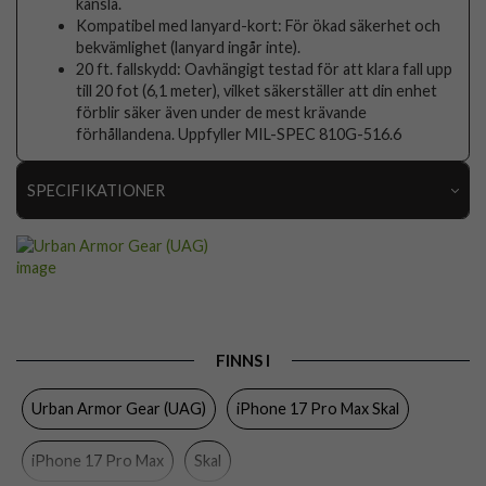
känsla.
Kompatibel med lanyard-kort: För ökad säkerhet och
bekvämlighet (lanyard ingår inte).
20 ft. fallskydd: Oavhängigt testad för att klara fall upp
till 20 fot (6,1 meter), vilket säkerställer att din enhet
förblir säker även under de mest krävande
förhållandena. Uppfyller MIL-SPEC 810G-516.6
SPECIFIKATIONER
Artikelnummer
116414
Passar till
iPhone 17 Pro Max
Produkttyp
Skal
Egenskaper
MagSafe-kompatibel, Stativfunktion, Stöttålig
FINNS I
Färg
Genomskinlig, Grå
Urban Armor Gear (UAG)
iPhone 17 Pro Max Skal
Material
Hårdplast (PC), Mjukplast (TPU)
iPhone 17 Pro Max
Skal
Varumärke
Urban Armor Gear (UAG)