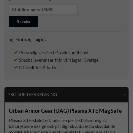
Bevaka
Finns ej i lager.
Personlig service från vår kundtjänst
Snabba leveranser från vårt lager i Sverige
Officiell Tele2-butik
PRODUKTBESKRIVNING
Urban Armor Gear (UAG) Plasma XTE MagSafe
Plasma XTE-skalet erbjuder en perfekt blandning av
banbrytande design och pålitligt skydd. Detta skyddande
mobilskal har ett integrerat metallstativ, vilket gör att du