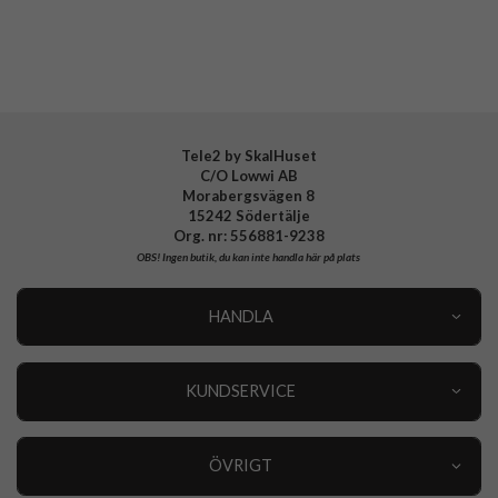
Tillverkarens art nr
114528113136
EAN
840283922510
Tele2 by SkalHuset
C/O Lowwi AB
Morabergsvägen 8
15242 Södertälje
Org. nr: 556881-9238
OBS!
Ingen butik, du kan inte handla här på plats
HANDLA
Outlet
Nyheter
KUNDSERVICE
Varumärken
Kundservice
Specialkategorier
90 dagars öppet köp
ÖVRIGT
Köpevillkor