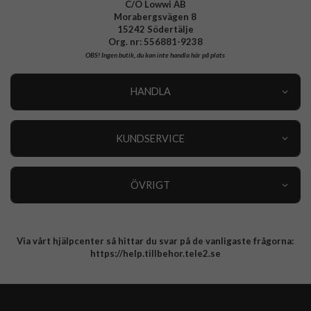
C/O Lowwi AB
Morabergsvägen 8
15242 Södertälje
Org. nr: 556881-9238
OBS!
Ingen butik, du kan inte handla här på plats
HANDLA
Outlet
Nyheter
KUNDSERVICE
Varumärken
Kundservice
Specialkategorier
90 dagars öppet köp
ÖVRIGT
Köpevillkor
Om oss
Retur
Om cookies
Via vårt hjälpcenter så hittar du svar på de vanligaste frågorna:
Integritetspolicy
https://help.tillbehor.tele2.se