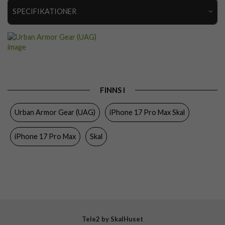
SPECIFIKATIONER
Artikelnummer
116450
Passar till
iPhone 17 Pro Max
Produkttyp
Skal
Egenskaper
MagSafe-kompatibel, Stöttålig
FINNS I
Färg
Blå
Urban Armor Gear (UAG)
iPhone 17 Pro Max Skal
Material
Hårdplast (PC), Mjukplast (TPU)
iPhone 17 Pro Max
Skal
Varumärke
Urban Armor Gear (UAG)
Tillverkarens art nr
114549114151
EAN
840283923227
Tele2 by SkalHuset