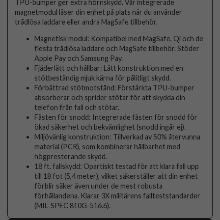
TPU-bumper ger extra hörnskydd. Vår integrerade
magnetmodul låser din enhet på plats när du använder
trådlösa laddare eller andra MagSafe tillbehör.
Magnetisk modul: Kompatibel med MagSafe, Qi och de
flesta trådlösa laddare och MagSafe tillbehör. Stöder
Apple Pay och Samsung Pay.
Fjäderlätt och hållbar: Lätt konstruktion med en
stötbeständig mjuk kärna för pålitligt skydd.
Förbättrad stötmotstånd: Förstärkta TPU-bumper
absorberar och sprider stötar för att skydda din
telefon från fall och stötar.
Fästen för snodd: Integrerade fästen för snodd för
ökad säkerhet och bekvämlighet (snodd ingår ej).
Miljövänlig konstruktion: Tillverkad av 50% återvunna
material (PCR), som kombinerar hållbarhet med
högpresterande skydd.
18 ft. fallskydd: Opartiskt testad för att klara fall upp
till 18 fot (5,4 meter), vilket säkerställer att din enhet
förblir säker även under de mest robusta
förhållandena. Klarar 3X militärens fallteststandarder
(MIL-SPEC 810G-516.6).