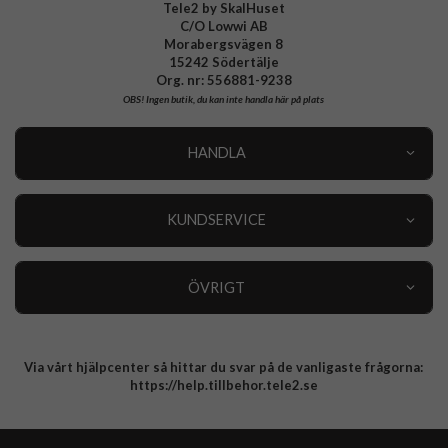
Tele2 by SkalHuset
C/O Lowwi AB
Morabergsvägen 8
15242 Södertälje
Org. nr: 556881-9238
OBS!
Ingen butik, du kan inte handla här på plats
HANDLA
Outlet
Nyheter
KUNDSERVICE
Varumärken
Kundservice
Specialkategorier
90 dagars öppet köp
ÖVRIGT
Köpevillkor
Om oss
Retur
Om cookies
Via vårt hjälpcenter så hittar du svar på de vanligaste frågorna:
Integritetspolicy
https://help.tillbehor.tele2.se