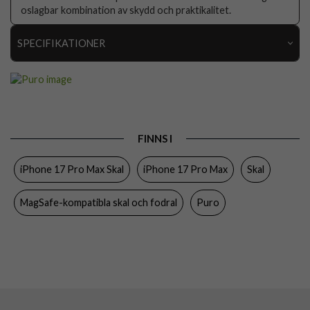
oslagbar kombination av skydd och praktikalitet.
SPECIFIKATIONER
Artikelnummer
111396
Passar till
iPhone 17 Pro Max
Produkttyp
Skal
FINNS I
Egenskaper
MagSafe-kompatibel
iPhone 17 Pro Max Skal
iPhone 17 Pro Max
Skal
Färg
Genomskinlig
Material
Mjukplast (TPU)
MagSafe-kompatibla skal och fodral
Puro
Varumärke
Puro
Tillverkarens art nr
PUIPC17P69LITEMAGTR
EAN
8018417525810