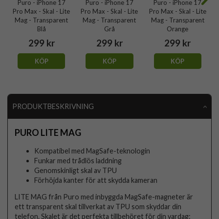
Puro - iPhone 17
Puro - iPhone 17
Puro - iPhone 17
Pro Max - Skal - Lite
Pro Max - Skal - Lite
Pro Max - Skal - Lite
Mag - Transparent
Mag - Transparent
Mag - Transparent
Blå
Grå
Orange
299 kr
299 kr
299 kr
KÖP
KÖP
KÖP
PRODUKTBESKRIVNING
PURO LITE MAG
Kompatibel med MagSafe-teknologin
Funkar med trådlös laddning
Genomskinligt skal av TPU
Förhöjda kanter för att skydda kameran
LITE MAG från Puro med inbyggda MagSafe-magneter är
ett transparent skal tillverkat av TPU som skyddar din
telefon. Skalet är det perfekta tillbehöret för din vardag: