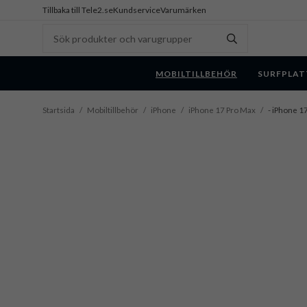
Tillbaka till Tele2.se
Kundservice
Varumärken
MOBILTILLBEHÖR
SURFPLAT
Startsida
/
Mobiltillbehör
/
iPhone
/
iPhone 17 Pro Max
/
- iPhone 17