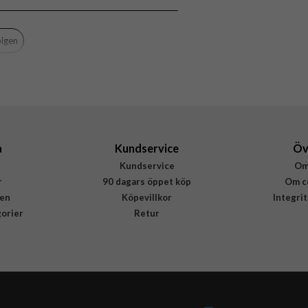
Orange
Hårdplast (PC), Mjukplast (TPU)
igen
Spigen
ACS10296
8800283314281
a
Kundservice
Öv
Kundservice
Om
r
90 dagars öppet köp
Om c
en
Köpevillkor
Integri
gorier
Retur