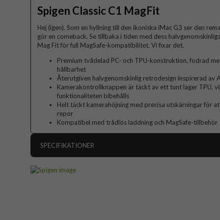
Spigen Classic C1 MagFit
Hej (igen). Som en hyllning till den ikoniska iMac G3 ser den remas
gör en comeback. Se tillbaka i tiden med dess halvgenomskinli
Mag Fit för full MagSafe-kompatibilitet. Vi fixar det.
Premium tvådelad PC- och TPU-konstruktion, fodrad m
hållbarhet
Återutgiven halvgenomskinlig retrodesign inspirerad av
Kamerakontrollknappen är täckt av ett tunt lager TPU, v
funktionaliteten bibehålls
Helt täckt kamerahöjning med precisa utskärningar för at
repor
Kompatibel med trådlös laddning och MagSafe-tillbehör
SPECIFIKATIONER
Artikelnummer
Passar till
Produkttyp
Egenskaper