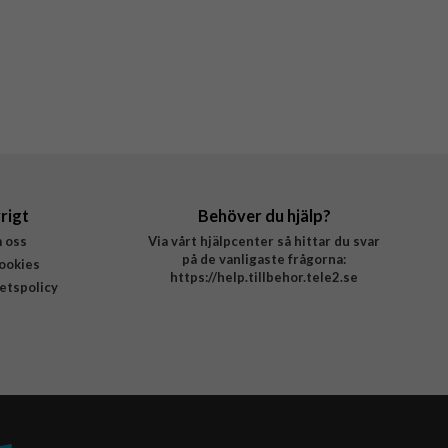
rigt
Behöver du hjälp?
 oss
Via vårt hjälpcenter så hittar du svar
på de vanligaste frågorna:
ookies
https://help.tillbehor.tele2.se
tetspolicy