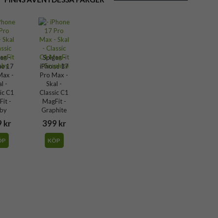
en -
Spigen -
ne 17
iPhone 17
Max -
Pro Max -
l -
Skal -
ic C1
Classic C1
it -
MagFit -
by
Graphite
 kr
399 kr
ÖP
KÖP