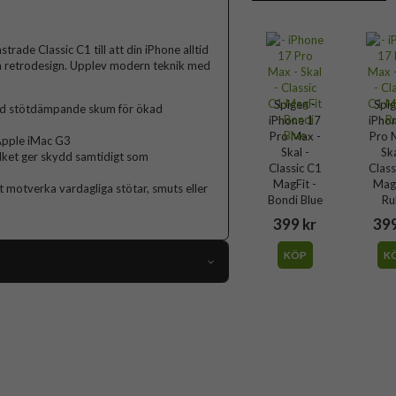
trade Classic C1 till att din iPhone alltid
ga retrodesign. Upplev modern teknik med
Spigen -
Spig
ed stötdämpande skum för ökad
iPhone 17
iPho
Pro Max -
Pro 
 Apple iMac G3
Skal -
Ska
ilket ger skydd samtidigt som
Classic C1
Class
MagFit -
MagF
t motverka vardagliga stötar, smuts eller
Bondi Blue
Ru
399 kr
399
KÖP
K
116601
iPhone 17 Pro Max
Skal
MagSafe-kompatibel