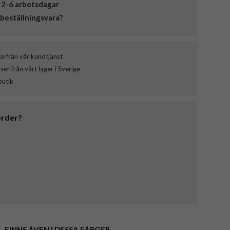
 2-6 arbetsdagar
beställningsvara?
ce från vår kundtjänst
er från vårt lager i Sverige
butik
order?
FINNS ÄVEN I DESSA FÄRGER