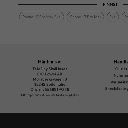
FINNS I
Färg
Material
iPhone 17 Pro Max Skal
iPhone 17 Pro Max
Skal
Sp
Varumärke
Tillverkarens art nr
EAN
Här finns vi
Handl
Tele2 by SkalHuset
Outlet
C/O Lowwi AB
Nyhete
Morabergsvägen 8
Varumärk
15242 Södertälje
Specialkate
Org. nr: 556881-9238
OBS!
Ingen butik, du kan inte handla här på plats