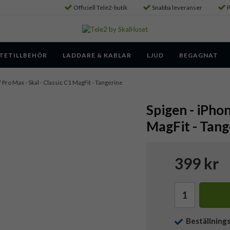
Officiell Tele2-butik
Snabba leveranser
P
TETILLBEHÖR
LADDARE & KABLAR
LJUD
BEGAGNAT
 Pro Max - Skal - Classic C1 MagFit - Tangerine
Spigen - iPhon
MagFit - Tang
399 kr
Beställning