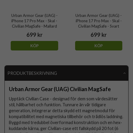
Urban Armor Gear (UAG) -
Urban Armor Gear (UAG) -
iPhone 17 Pro Max - Skal -
iPhone 17 Pro Max - Skal -
Civilian MagSafe - Mallard
Civilian MagSafe - Svart
699 kr
699 kr
KÖP
KÖP
PRODUKTBESKRIVNING
Urban Armor Gear (UAG) Civilian MagSafe
Upptäck Civilian Case - designad för dem som värdesätter
stil, hållbarhet och funktion. Tunnare än vår tidigare
generation, integrerar detta skydd ett magnetmodul för
kompatibilitet med magnetiska tillbehör och trådlös laddning.
Byggd med tredubbel överformad konstruktion och en hex-
kuddande kärna, ger Civilian-case ett fallskydd på 20 fot (6