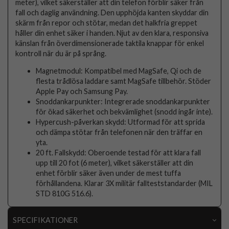
meter), vilket säkerställer att din telefon förblir säker från
fall och daglig användning. Den upphöjda kanten skyddar din
skärm från repor och stötar, medan det halkfria greppet
håller din enhet säker i handen. Njut av den klara, responsiva
känslan från överdimensionerade taktila knappar för enkel
kontroll när du är på språng.
Magnetmodul: Kompatibel med MagSafe, Qi och de
flesta trådlösa laddare samt MagSafe tillbehör. Stöder
Apple Pay och Samsung Pay.
Snoddankarpunkter: Integrerade snoddankarpunkter
för ökad säkerhet och bekvämlighet (snodd ingår inte).
Hypercush-påverkan skydd: Utformad för att sprida
och dämpa stötar från telefonen när den träffar en
yta.
20 ft. Fallskydd: Oberoende testad för att klara fall
upp till 20 fot (6 meter), vilket säkerställer att din
enhet förblir säker även under de mest tuffa
förhållandena. Klarar 3X militär fallteststandarder (MIL
STD 810G 516.6).
SPECIFIKATIONER