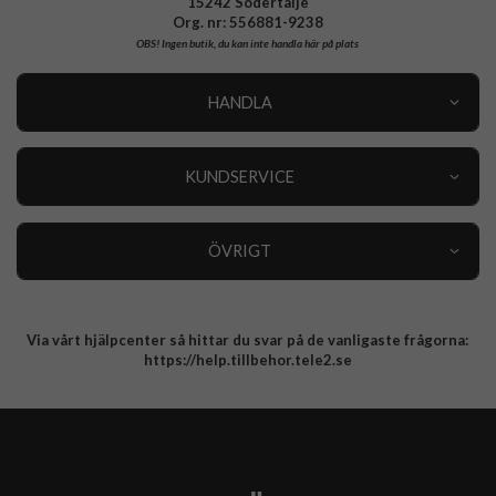
15242 Södertälje
Org. nr: 556881-9238
OBS!
Ingen butik, du kan inte handla här på plats
HANDLA
Outlet
Nyheter
KUNDSERVICE
Varumärken
Kundservice
Specialkategorier
90 dagars öppet köp
ÖVRIGT
Köpevillkor
Om oss
Retur
Om cookies
Via vårt hjälpcenter så hittar du svar på de vanligaste frågorna:
Integritetspolicy
https://help.tillbehor.tele2.se