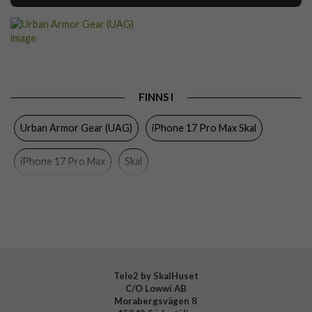
Artikelnummer
116432
Passar till
iPhone 17 Pro Max
Produkttyp
Skal
Egenskaper
MagSafe-kompatibel, Stöttålig
FINNS I
Färg
Grön
Urban Armor Gear (UAG)
iPhone 17 Pro Max Skal
Material
Hårdplast (PC), Mjukplast (TPU)
iPhone 17 Pro Max
Skal
Varumärke
Urban Armor Gear (UAG)
Tillverkarens art nr
114546117297
EAN
840283923098
Tele2 by SkalHuset
C/O Lowwi AB
Morabergsvägen 8