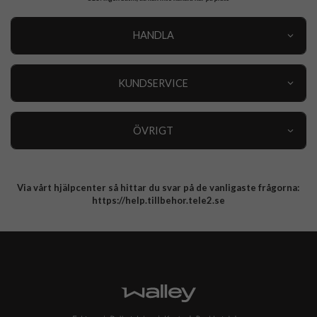
HANDLA
Outlet
Nyheter
KUNDSERVICE
Varumärken
Kundservice
Specialkategorier
90 dagars öppet köp
ÖVRIGT
Köpevillkor
Om oss
Retur
Om cookies
Via vårt hjälpcenter så hittar du svar på de vanligaste frågorna:
Integritetspolicy
https://help.tillbehor.tele2.se