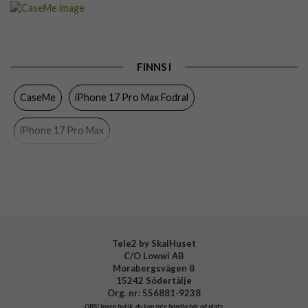
Artikelnummer
108713
Passar till
iPhone 17 Pro Max
Produkttyp
Fodral
FINNS I
Egenskaper
Dragkedja, Handrem, Kortfack, Stativfunktion
CaseMe
iPhone 17 Pro Max Fodral
Färg
Röd
Material
Konstläder, Mjukplast (TPU)
iPhone 17 Pro Max
Varumärke
CaseMe
Tele2 by SkalHuset
C/O Lowwi AB
Morabergsvägen 8
15242 Södertälje
Org. nr: 556881-9238
OBS!
Ingen butik, du kan inte handla här på plats