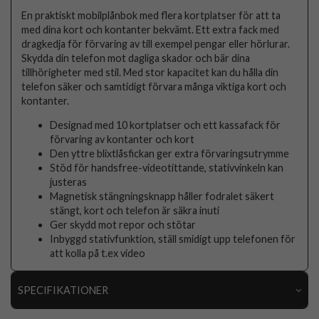
En praktiskt mobilplånbok med flera kortplatser för att ta
med dina kort och kontanter bekvämt. Ett extra fack med
dragkedja för förvaring av till exempel pengar eller hörlurar.
Skydda din telefon mot dagliga skador och bär dina
tillhörigheter med stil. Med stor kapacitet kan du hålla din
telefon säker och samtidigt förvara många viktiga kort och
kontanter.
Designad med 10 kortplatser och ett kassafack för
förvaring av kontanter och kort
Den yttre blixtlåsfickan ger extra förvaringsutrymme
Stöd för handsfree-videotittande, stativvinkeln kan
justeras
Magnetisk stängningsknapp håller fodralet säkert
stängt, kort och telefon är säkra inuti
Ger skydd mot repor och stötar
Inbyggd stativfunktion, ställ smidigt upp telefonen för
att kolla på t.ex video
SPECIFIKATIONER