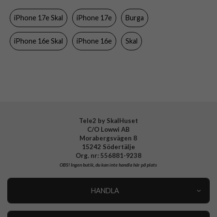
Färg
Flerfärgad
iPhone 17e Skal
iPhone 17e
Burga
Material
Hårdplast (PC), Mjukplast (TPU)
Varumärke
Burga
iPhone 16e Skal
iPhone 16e
Skal
Tillverkarens art nr
103561
EAN
4772241035610
Tele2 by SkalHuset
C/O Lowwi AB
Morabergsvägen 8
15242 Södertälje
Org. nr: 556881-9238
OBS!
Ingen butik, du kan inte handla här på plats
HANDLA
Outlet