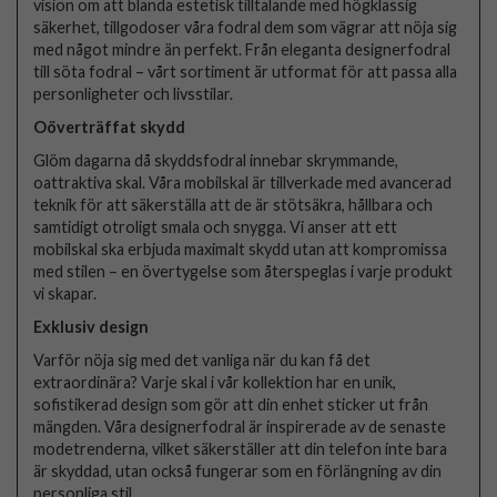
vision om att blanda estetisk tilltalande med högklassig
säkerhet, tillgodoser våra fodral dem som vägrar att nöja sig
med något mindre än perfekt. Från eleganta designerfodral
till söta fodral – vårt sortiment är utformat för att passa alla
personligheter och livsstilar.
Oöverträffat skydd
Glöm dagarna då skyddsfodral innebar skrymmande,
oattraktiva skal. Våra mobilskal är tillverkade med avancerad
teknik för att säkerställa att de är stötsäkra, hållbara och
samtidigt otroligt smala och snygga. Vi anser att ett
mobilskal ska erbjuda maximalt skydd utan att kompromissa
med stilen – en övertygelse som återspeglas i varje produkt
vi skapar.
Exklusiv design
Varför nöja sig med det vanliga när du kan få det
extraordinära? Varje skal i vår kollektion har en unik,
sofistikerad design som gör att din enhet sticker ut från
mängden. Våra designerfodral är inspirerade av de senaste
modetrenderna, vilket säkerställer att din telefon inte bara
är skyddad, utan också fungerar som en förlängning av din
personliga stil.