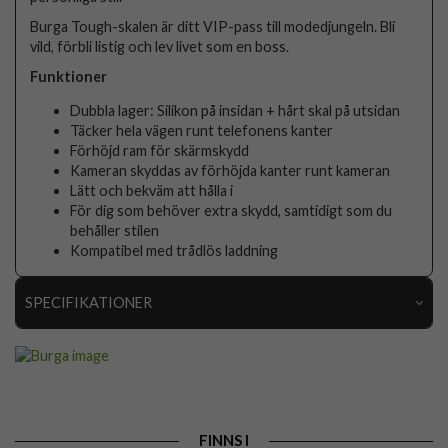
Burga Tough-skalen är ditt VIP-pass till modedjungeln. Bli
vild, förbli listig och lev livet som en boss.
Funktioner
Dubbla lager: Silikon på insidan + hårt skal på utsidan
Täcker hela vägen runt telefonens kanter
Förhöjd ram för skärmskydd
Kameran skyddas av förhöjda kanter runt kameran
Lätt och bekväm att hålla i
För dig som behöver extra skydd, samtidigt som du
behåller stilen
Kompatibel med trådlös laddning
SPECIFIKATIONER
Artikelnummer
118793
Passar till
iPhone 16e, iPhone 17e
Produkttyp
Skal
FINNS I