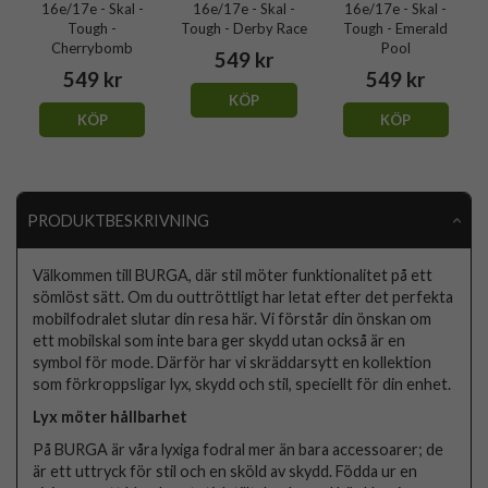
16e/17e - Skal -
16e/17e - Skal -
16e/17e - Skal -
Tough -
Tough - Derby Race
Tough - Emerald
Cherrybomb
Pool
549 kr
549 kr
549 kr
KÖP
KÖP
KÖP
PRODUKTBESKRIVNING
Välkommen till BURGA, där stil möter funktionalitet på ett
sömlöst sätt. Om du outtröttligt har letat efter det perfekta
mobilfodralet slutar din resa här. Vi förstår din önskan om
ett mobilskal som inte bara ger skydd utan också är en
symbol för mode. Därför har vi skräddarsytt en kollektion
som förkroppsligar lyx, skydd och stil, speciellt för din enhet.
Lyx möter hållbarhet
På BURGA är våra lyxiga fodral mer än bara accessoarer; de
är ett uttryck för stil och en sköld av skydd. Födda ur en