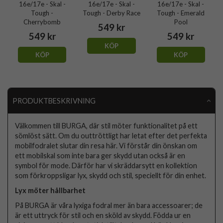
16e/17e - Skal -
16e/17e - Skal -
16e/17e - Skal -
Tough -
Tough - Derby Race
Tough - Emerald
Cherrybomb
Pool
549 kr
549 kr
549 kr
KÖP
KÖP
KÖP
PRODUKTBESKRIVNING
Välkommen till BURGA, där stil möter funktionalitet på ett
sömlöst sätt. Om du outtröttligt har letat efter det perfekta
mobilfodralet slutar din resa här. Vi förstår din önskan om
ett mobilskal som inte bara ger skydd utan också är en
symbol för mode. Därför har vi skräddarsytt en kollektion
som förkroppsligar lyx, skydd och stil, speciellt för din enhet.
Lyx möter hållbarhet
På BURGA är våra lyxiga fodral mer än bara accessoarer; de
är ett uttryck för stil och en sköld av skydd. Födda ur en