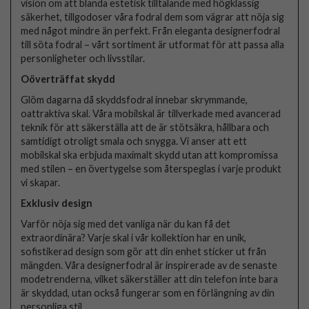
vision om att blanda estetisk tilltalande med högklassig
säkerhet, tillgodoser våra fodral dem som vägrar att nöja sig
med något mindre än perfekt. Från eleganta designerfodral
till söta fodral – vårt sortiment är utformat för att passa alla
personligheter och livsstilar.
Oöverträffat skydd
Glöm dagarna då skyddsfodral innebar skrymmande,
oattraktiva skal. Våra mobilskal är tillverkade med avancerad
teknik för att säkerställa att de är stötsäkra, hållbara och
samtidigt otroligt smala och snygga. Vi anser att ett
mobilskal ska erbjuda maximalt skydd utan att kompromissa
med stilen – en övertygelse som återspeglas i varje produkt
vi skapar.
Exklusiv design
Varför nöja sig med det vanliga när du kan få det
extraordinära? Varje skal i vår kollektion har en unik,
sofistikerad design som gör att din enhet sticker ut från
mängden. Våra designerfodral är inspirerade av de senaste
modetrenderna, vilket säkerställer att din telefon inte bara
är skyddad, utan också fungerar som en förlängning av din
personliga stil.