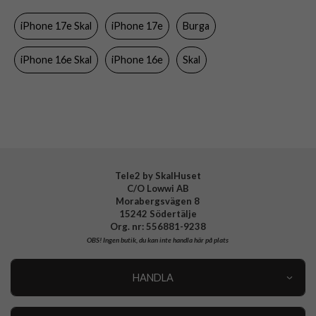
Färg
Flerfärgad
iPhone 17e Skal
iPhone 17e
Burga
Material
Hårdplast (PC), Mjukplast (TPU)
Varumärke
Burga
iPhone 16e Skal
iPhone 16e
Skal
Tillverkarens art nr
103631
EAN
4772241036310
Tele2 by SkalHuset
C/O Lowwi AB
Morabergsvägen 8
15242 Södertälje
Org. nr: 556881-9238
OBS!
Ingen butik, du kan inte handla här på plats
HANDLA
Outlet