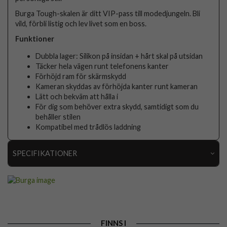
Burga Tough-skalen är ditt VIP-pass till modedjungeln. Bli
vild, förbli listig och lev livet som en boss.
Funktioner
Dubbla lager: Silikon på insidan + hårt skal på utsidan
Täcker hela vägen runt telefonens kanter
Förhöjd ram för skärmskydd
Kameran skyddas av förhöjda kanter runt kameran
Lätt och bekväm att hålla i
För dig som behöver extra skydd, samtidigt som du
behåller stilen
Kompatibel med trådlös laddning
SPECIFIKATIONER
Artikelnummer
118799
Passar till
iPhone 16e, iPhone 17e
Produkttyp
Skal
FINNS I