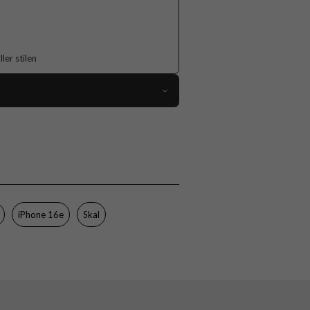
er stilen
119177
iPhone 16e, iPhone 17e
Skal
Flerfärgad
Hårdplast (PC), Mjukplast (TPU)
iPhone 16e
Skal
Burga
123459
4772241234594