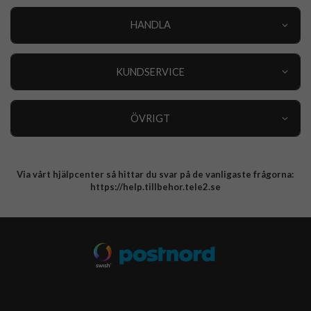
HANDLA
Outlet
Nyheter
KUNDSERVICE
Varumärken
Kundservice
Specialkategorier
90 dagars öppet köp
ÖVRIGT
Köpevillkor
Om oss
Retur
Om cookies
Via vårt hjälpcenter så hittar du svar på de vanligaste frågorna:
Integritetspolicy
https://help.tillbehor.tele2.se