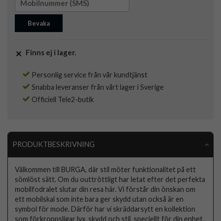
Bevaka
Finns ej i lager.
Personlig service från vår kundtjänst
Snabba leveranser från vårt lager i Sverige
Officiell Tele2-butik
PRODUKTBESKRIVNING
Välkommen till BURGA, där stil möter funktionalitet på ett
sömlöst sätt. Om du outtröttligt har letat efter det perfekta
mobilfodralet slutar din resa här. Vi förstår din önskan om
ett mobilskal som inte bara ger skydd utan också är en
symbol för mode. Därför har vi skräddarsytt en kollektion
som förkroppsligar lyx, skydd och stil, speciellt för din enhet.