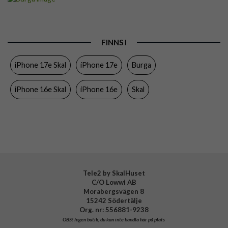
Passar till
iPhone 16e, iPhone 17e
Produkttyp
Skal
FINNS I
Färg
Flerfärgad
iPhone 17e Skal
iPhone 17e
Burga
Material
Hårdplast (PC), Mjukplast (TPU)
Varumärke
Burga
iPhone 16e Skal
iPhone 16e
Skal
Tillverkarens art nr
123515
EAN
4772241235157
Tele2 by SkalHuset
C/O Lowwi AB
Morabergsvägen 8
15242 Södertälje
Org. nr: 556881-9238
OBS!
Ingen butik, du kan inte handla här på plats