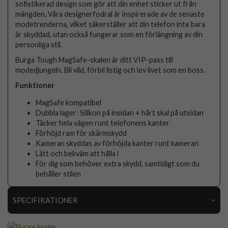
sofistikerad design som gör att din enhet sticker ut från
mängden. Våra designerfodral är inspirerade av de senaste
modetrenderna, vilket säkerställer att din telefon inte bara
är skyddad, utan också fungerar som en förlängning av din
personliga stil.
Burga Tough MagSafe-skalen är ditt VIP-pass till
modedjungeln. Bli vild, förbli listig och lev livet som en boss.
Funktioner
MagSafe kompatibel
Dubbla lager: Silikon på insidan + hårt skal på utsidan
Täcker hela vägen runt telefonens kanter
Förhöjd ram för skärmskydd
Kameran skyddas av förhöjda kanter runt kameran
Lätt och bekväm att hålla i
För dig som behöver extra skydd, samtidigt som du
behåller stilen
SPECIFIKATIONER
Artikelnummer
119176