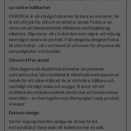
Lyx möter hållbarhet
På BURGA är våra lyxiga fodral mer än bara accessoarer; de
är ett uttryck för stil och en sköld av skydd. Födda ur en
vision om att blanda estetisk tilltalande med högklassig
säkerhet, tillgodoser våra fodral dem som vägrar att nöja sig
med något mindre än perfekt. Från eleganta designerfodral
till söta fodral – vårt sortiment är utformat för att passa alla
personligheter och livsstilar.
Oöverträffat skydd
Glöm dagarna då skyddsfodral innebar skrymmande,
oattraktiva skal. Våra mobilskal är tillverkade med avancerad
teknik för att säkerställa att de är stötsäkra, hållbara och
samtidigt otroligt smala och snygga. Vi anser att ett
mobilskal ska erbjuda maximalt skydd utan att kompromissa
med stilen – en övertygelse som återspeglas i varje produkt
vi skapar.
Exklusiv design
Varför nöja sig med det vanliga när du kan få det
extraordinära? Varje skal i vår kollektion har en unik,