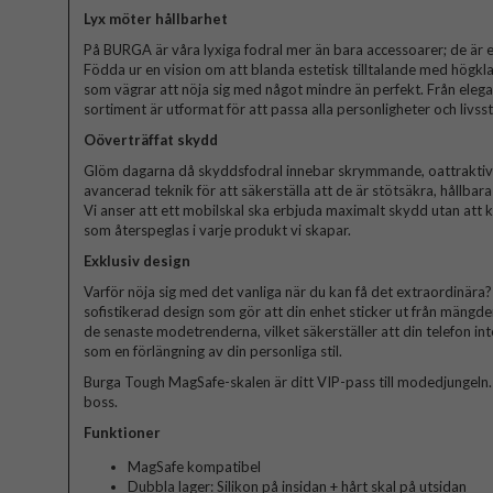
Lyx möter hållbarhet
På BURGA är våra lyxiga fodral mer än bara accessoarer; de är et
Födda ur en vision om att blanda estetisk tilltalande med högkla
som vägrar att nöja sig med något mindre än perfekt. Från elegant
sortiment är utformat för att passa alla personligheter och livssti
Oöverträffat skydd
Glöm dagarna då skyddsfodral innebar skrymmande, oattraktiva 
avancerad teknik för att säkerställa att de är stötsäkra, hållbar
Vi anser att ett mobilskal ska erbjuda maximalt skydd utan att
som återspeglas i varje produkt vi skapar.
Exklusiv design
Varför nöja sig med det vanliga när du kan få det extraordinära? V
sofistikerad design som gör att din enhet sticker ut från mängde
de senaste modetrenderna, vilket säkerställer att din telefon in
som en förlängning av din personliga stil.
Burga Tough MagSafe-skalen är ditt VIP-pass till modedjungeln. Bli
boss.
Funktioner
MagSafe kompatibel
Dubbla lager: Silikon på insidan + hårt skal på utsidan