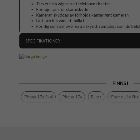
Täcker hela vägen runt telefonens kanter
Förhöjd ram för skärmskydd
Kameran skyddas av förhöjda kanter runt kameran
Lätt och bekväm att hålla i
För dig som behöver extra skydd, samtidigt som du behåll
SPECIFIKATIONER
Artikelnummer
Passar till
Produkttyp
FINNS I
Färg
Material
iPhone 17e Skal
iPhone 17e
Burga
iPhone 16e Skal
Varumärke
Tillverkarens art nr
EAN