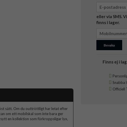
eller via SMS. 
finns i lager.
Bevaka
Finns ej i lag
Personlig
Snabba le
Officiell
t sätt. Om du outtröttligt har letat efter
skan om ett mobilskal som inte bara ger
ytt en kollektion som förkroppsligar lyx,