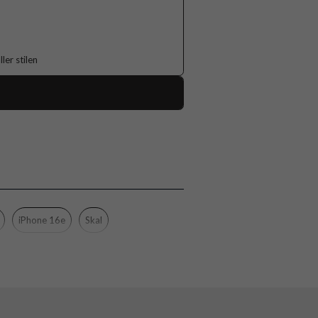
er stilen
119170
iPhone 16e, iPhone 17e
Skal
Flerfärgad
Hårdplast (PC), Mjukplast (TPU)
iPhone 16e
Skal
Burga
123295
4772241232958