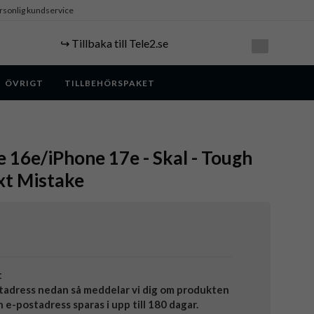
rsonlig kundservice
↪️ Tillbaka till Tele2.se
ÖVRIGT
TILLBEHÖRSPAKET
e 16e/iPhone 17e - Skal - Tough
xt Mistake
t
tadress nedan så meddelar vi dig om produkten
in e-postadress sparas i upp till 180 dagar.