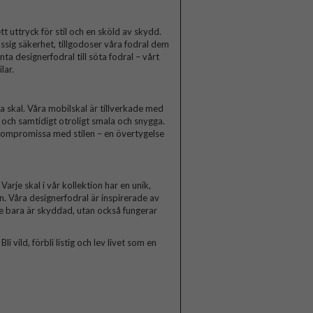
t uttryck för stil och en sköld av skydd.
ssig säkerhet, tillgodoser våra fodral dem
a designerfodral till söta fodral – vårt
lar.
skal. Våra mobilskal är tillverkade med
a och samtidigt otroligt smala och snygga.
 kompromissa med stilen – en övertygelse
arje skal i vår kollektion har en unik,
n. Våra designerfodral är inspirerade av
te bara är skyddad, utan också fungerar
 vild, förbli listig och lev livet som en