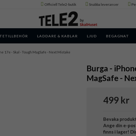
Officiell Tele2-butik
Snabba leveranser
Pe
TETILLBEHÖR
LADDARE & KABLAR
LJUD
BEGAGNAT
ne 17e - Skal - Tough MagSafe - Next Mistake
Burga - iPhon
MagSafe - Ne
499 kr
Bevaka produk
Ange din e-pos
finns i lager! D