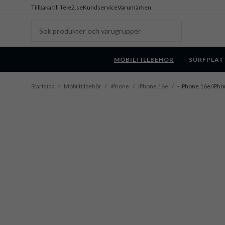
Tillbaka till Tele2.se
Kundservice
Varumärken
MOBILTILLBEHÖR
SURFPLAT
Startsida
/
Mobiltillbehör
/
iPhone
/
iPhone 16e
/
- iPhone 16e/iPho