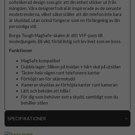
sofistikerad design som gör att din enhet sticker ut från
mängden. Våra designerfodral är inspirerade av de senaste
modetrenderna, vilket säkerställer att din telefon inte bara
är skyddad, utan också fungerar som en förlängning av din
personliga stil.
Burga Tough MagSafe-skalen är ditt VIP-pass till
modedjungeln. Bli vild, förbli listig och lev livet som en boss.
Funktioner
MagSafe kompatibel
Dubbla lager: Silikon på insidan + hårt skal på utsidan
Täcker hela vägen runt telefonens kanter
Förhöjd ram för skärmskydd
Kameran skyddas av förhöjda kanter runt kameran
Lätt och bekväm att hålla i
För dig som behöver extra skydd, samtidigt som du
behåller stilen
SPECIFIKATIONER
Artikelnummer
119161