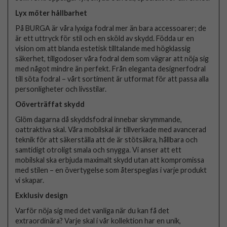
Lyx möter hållbarhet
På BURGA är våra lyxiga fodral mer än bara accessoarer; de
är ett uttryck för stil och en sköld av skydd. Födda ur en
vision om att blanda estetisk tilltalande med högklassig
säkerhet, tillgodoser våra fodral dem som vägrar att nöja sig
med något mindre än perfekt. Från eleganta designerfodral
till söta fodral – vårt sortiment är utformat för att passa alla
personligheter och livsstilar.
Oöverträffat skydd
Glöm dagarna då skyddsfodral innebar skrymmande,
oattraktiva skal. Våra mobilskal är tillverkade med avancerad
teknik för att säkerställa att de är stötsäkra, hållbara och
samtidigt otroligt smala och snygga. Vi anser att ett
mobilskal ska erbjuda maximalt skydd utan att kompromissa
med stilen – en övertygelse som återspeglas i varje produkt
vi skapar.
Exklusiv design
Varför nöja sig med det vanliga när du kan få det
extraordinära? Varje skal i vår kollektion har en unik,