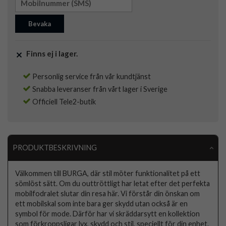
Bevaka
Finns ej i lager.
Personlig service från vår kundtjänst
Snabba leveranser från vårt lager i Sverige
Officiell Tele2-butik
PRODUKTBESKRIVNING
Välkommen till BURGA, där stil möter funktionalitet på ett
sömlöst sätt. Om du outtröttligt har letat efter det perfekta
mobilfodralet slutar din resa här. Vi förstår din önskan om
ett mobilskal som inte bara ger skydd utan också är en
symbol för mode. Därför har vi skräddarsytt en kollektion
som förkroppsligar lyx, skydd och stil, speciellt för din enhet.