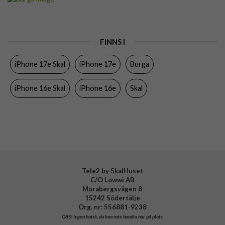
Passar till
iPhone 16e, iPhone 17e
Produkttyp
Skal
FINNS I
Färg
Flerfärgad
iPhone 17e Skal
iPhone 17e
Burga
Material
Hårdplast (PC), Mjukplast (TPU)
Varumärke
Burga
iPhone 16e Skal
iPhone 16e
Skal
Tillverkarens art nr
123314
EAN
4772241233146
Tele2 by SkalHuset
C/O Lowwi AB
Morabergsvägen 8
15242 Södertälje
Org. nr: 556881-9238
OBS!
Ingen butik, du kan inte handla här på plats