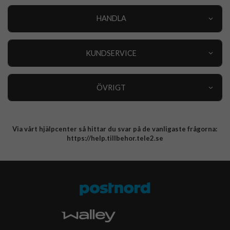
HANDLA
Outlet
Nyheter
KUNDSERVICE
Varumärken
Kundservice
Specialkategorier
90 dagars öppet köp
ÖVRIGT
Köpevillkor
Om oss
Retur
Om cookies
Via vårt hjälpcenter så hittar du svar på de vanligaste frågorna:
Integritetspolicy
https://help.tillbehor.tele2.se