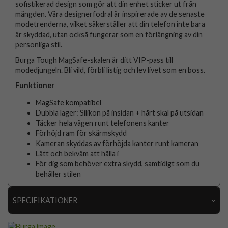
sofistikerad design som gör att din enhet sticker ut från
mängden. Våra designerfodral är inspirerade av de senaste
modetrenderna, vilket säkerställer att din telefon inte bara
är skyddad, utan också fungerar som en förlängning av din
personliga stil.
Burga Tough MagSafe-skalen är ditt VIP-pass till
modedjungeln. Bli vild, förbli listig och lev livet som en boss.
Funktioner
MagSafe kompatibel
Dubbla lager: Silikon på insidan + hårt skal på utsidan
Täcker hela vägen runt telefonens kanter
Förhöjd ram för skärmskydd
Kameran skyddas av förhöjda kanter runt kameran
Lätt och bekväm att hålla i
För dig som behöver extra skydd, samtidigt som du
behåller stilen
SPECIFIKATIONER
Artikelnummer
119156