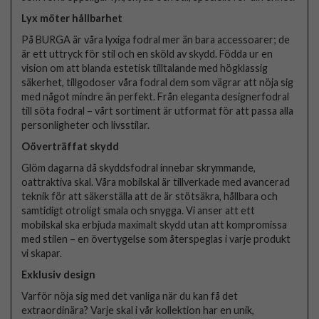
Lyx möter hållbarhet
På BURGA är våra lyxiga fodral mer än bara accessoarer; de
är ett uttryck för stil och en sköld av skydd. Födda ur en
vision om att blanda estetisk tilltalande med högklassig
säkerhet, tillgodoser våra fodral dem som vägrar att nöja sig
med något mindre än perfekt. Från eleganta designerfodral
till söta fodral – vårt sortiment är utformat för att passa alla
personligheter och livsstilar.
Oöverträffat skydd
Glöm dagarna då skyddsfodral innebar skrymmande,
oattraktiva skal. Våra mobilskal är tillverkade med avancerad
teknik för att säkerställa att de är stötsäkra, hållbara och
samtidigt otroligt smala och snygga. Vi anser att ett
mobilskal ska erbjuda maximalt skydd utan att kompromissa
med stilen – en övertygelse som återspeglas i varje produkt
vi skapar.
Exklusiv design
Varför nöja sig med det vanliga när du kan få det
extraordinära? Varje skal i vår kollektion har en unik,