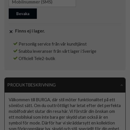
Bevaka
Finns ej i lager.
Personlig service från vår kundtjänst
Snabba leveranser från vårt lager i Sverige
Officiell Tele2-butik
PRODUKTBESKRIVNING
Välkommen till BURGA, där stil möter funktionalitet på ett
sömlöst sätt. Om du outtröttligt har letat efter det perfekta
mobilfodralet slutar din resa här. Vi förstår din önskan om
ett mobilskal som inte bara ger skydd utan också är en
symbol för mode. Därför har vi skräddarsytt en kollektion
som förkroppsligar lyx, skydd och stil, speciellt för din enhet.