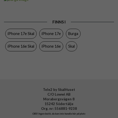
Passar till
iPhone 16e, iPhone 17e
Produkttyp
Skal
FINNS I
Färg
Flerfärgad
iPhone 17e Skal
iPhone 17e
Burga
Material
Hårdplast (PC), Mjukplast (TPU)
Varumärke
Burga
iPhone 16e Skal
iPhone 16e
Skal
Tillverkarens art nr
123346
EAN
4772241233467
Tele2 by SkalHuset
C/O Lowwi AB
Morabergsvägen 8
15242 Södertälje
Org. nr: 556881-9238
OBS!
Ingen butik, du kan inte handla här på plats