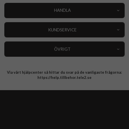
HANDLA
Outlet
Nyheter
KUNDSERVICE
Varumärken
Kundservice
Specialkategorier
90 dagars öppet köp
ÖVRIGT
Köpevillkor
Om oss
Retur
Om cookies
Via vårt hjälpcenter så hittar du svar på de vanligaste frågorna:
Integritetspolicy
https://help.tillbehor.tele2.se