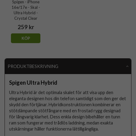
Spigen - iPhone
16e/17e - Skal -
Ultra Hybrid -
Crystal Clear
259 kr
KÖP
PRODUKTBESKRIVNING
Spigen Ultra Hybrid
Ultra Hybrid är det optimala skalet för att visa upp den
eleganta designen hos din telefon samtidigt som den ger det
skydd den förtjänar. Hybridkonstruktionen kombinerar en
stötdämpande stötfångare med en frostad rygg designad
för långvarig klarhet. Dess enkla design bibehåller en tunn
ram som fungerar med trådlös laddning, medan exakta
utskärningar håller funktionerna lättillgängliga.