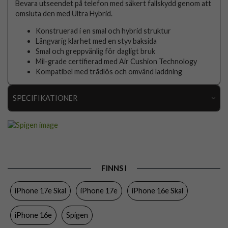
Bevara utseendet på telefon med säkert fallskydd genom att
omsluta den med Ultra Hybrid.
Konstruerad i en smal och hybrid struktur
Långvarig klarhet med en styv baksida
Smal och greppvänlig för dagligt bruk
Mil-grade certifierad med Air Cushion Technology
Kompatibel med trådlös och omvänd laddning
SPECIFIKATIONER
Artikelnummer
109998
Passar till
iPhone 16e, iPhone 17e
Produkttyp
Skal
FINNS I
Egenskaper
Trådlös laddning-kompatibel
iPhone 17e Skal
iPhone 17e
iPhone 16e Skal
Färg
Genomskinlig, Grå
Material
Hårdplast (PC), Mjukplast (TPU)
iPhone 16e
Spigen
Varumärke
Spigen