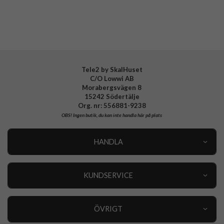
Tillverkarens art nr
ACS09531
EAN
8800283303667
Tele2 by SkalHuset
C/O Lowwi AB
Morabergsvägen 8
15242 Södertälje
Org. nr: 556881-9238
OBS!
Ingen butik, du kan inte handla här på plats
HANDLA
Outlet
Nyheter
KUNDSERVICE
Varumärken
Kundservice
Specialkategorier
90 dagars öppet köp
ÖVRIGT
Köpevillkor