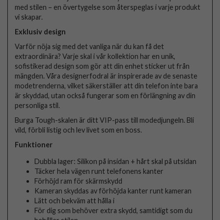
med stilen – en övertygelse som återspeglas i varje produkt
vi skapar.
Exklusiv design
Varför nöja sig med det vanliga när du kan få det
extraordinära? Varje skal i vår kollektion har en unik,
sofistikerad design som gör att din enhet sticker ut från
mängden. Våra designerfodral är inspirerade av de senaste
modetrenderna, vilket säkerställer att din telefon inte bara
är skyddad, utan också fungerar som en förlängning av din
personliga stil.
Burga Tough-skalen är ditt VIP-pass till modedjungeln. Bli
vild, förbli listig och lev livet som en boss.
Funktioner
Dubbla lager: Silikon på insidan + hårt skal på utsidan
Täcker hela vägen runt telefonens kanter
Förhöjd ram för skärmskydd
Kameran skyddas av förhöjda kanter runt kameran
Lätt och bekväm att hålla i
För dig som behöver extra skydd, samtidigt som du