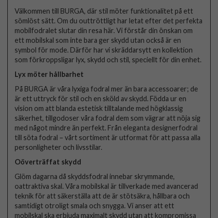
Välkommen till BURGA, där stil möter funktionalitet på ett
sömlöst sätt. Om du outtröttligt har letat efter det perfekta
mobilfodralet slutar din resa här. Vi förstår din önskan om
ett mobilskal som inte bara ger skydd utan också är en
symbol för mode. Därför har vi skräddarsytt en kollektion
som förkroppsligar lyx, skydd och stil, speciellt för din enhet.
Lyx möter hållbarhet
På BURGA är våra lyxiga fodral mer än bara accessoarer; de
är ett uttryck för stil och en sköld av skydd. Födda ur en
vision om att blanda estetisk tilltalande med högklassig
säkerhet, tillgodoser våra fodral dem som vägrar att nöja sig
med något mindre än perfekt. Från eleganta designerfodral
till söta fodral – vårt sortiment är utformat för att passa alla
personligheter och livsstilar.
Oöverträffat skydd
Glöm dagarna då skyddsfodral innebar skrymmande,
oattraktiva skal. Våra mobilskal är tillverkade med avancerad
teknik för att säkerställa att de är stötsäkra, hållbara och
samtidigt otroligt smala och snygga. Vi anser att ett
mobilskal ska erbjuda maximalt skydd utan att kompromissa