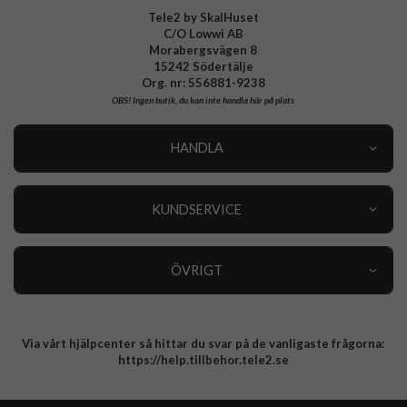
Tele2 by SkalHuset
C/O Lowwi AB
Morabergsvägen 8
15242 Södertälje
Org. nr: 556881-9238
OBS!
Ingen butik, du kan inte handla här på plats
HANDLA
Outlet
Nyheter
KUNDSERVICE
Varumärken
Kundservice
Specialkategorier
90 dagars öppet köp
ÖVRIGT
Köpevillkor
Om oss
Retur
Om cookies
Via vårt hjälpcenter så hittar du svar på de vanligaste frågorna:
Integritetspolicy
https://help.tillbehor.tele2.se