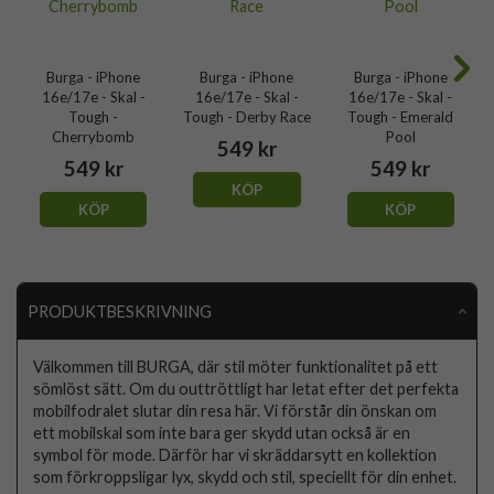
Burga - iPhone
Burga - iPhone
Burga - iPhone
16e/17e - Skal -
16e/17e - Skal -
16e/17e - Skal -
Tough -
Tough - Derby Race
Tough - Emerald
Cherrybomb
Pool
549 kr
549 kr
549 kr
KÖP
KÖP
KÖP
PRODUKTBESKRIVNING
Välkommen till BURGA, där stil möter funktionalitet på ett
sömlöst sätt. Om du outtröttligt har letat efter det perfekta
mobilfodralet slutar din resa här. Vi förstår din önskan om
ett mobilskal som inte bara ger skydd utan också är en
symbol för mode. Därför har vi skräddarsytt en kollektion
som förkroppsligar lyx, skydd och stil, speciellt för din enhet.