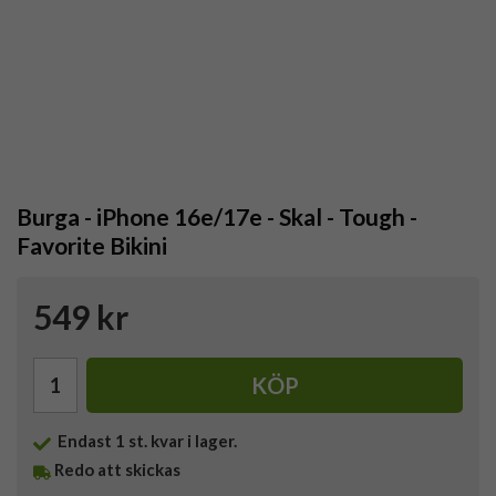
Burga - iPhone 16e/17e - Skal - Tough -
Favorite Bikini
549 kr
KÖP
Endast
1
st. kvar i lager.
Redo att skickas