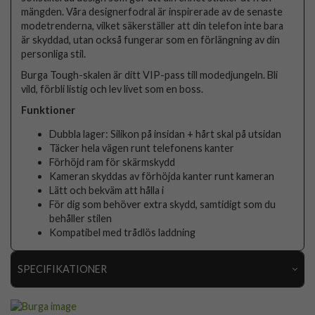
mängden. Våra designerfodral är inspirerade av de senaste
modetrenderna, vilket säkerställer att din telefon inte bara
är skyddad, utan också fungerar som en förlängning av din
personliga stil.
Burga Tough-skalen är ditt VIP-pass till modedjungeln. Bli
vild, förbli listig och lev livet som en boss.
Funktioner
Dubbla lager: Silikon på insidan + hårt skal på utsidan
Täcker hela vägen runt telefonens kanter
Förhöjd ram för skärmskydd
Kameran skyddas av förhöjda kanter runt kameran
Lätt och bekväm att hålla i
För dig som behöver extra skydd, samtidigt som du
behåller stilen
Kompatibel med trådlös laddning
SPECIFIKATIONER
Artikelnummer
107861