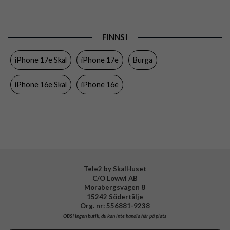
Passar till
iPhone 16e, iPhone 17e
Produkttyp
Skal
FINNS I
Egenskaper
Trådlös laddning
iPhone 17e Skal
iPhone 17e
Burga
Färg
Flerfärgad
Material
Hårdplast (PC), Mjukplast (TPU)
iPhone 16e Skal
iPhone 16e
Varumärke
Burga
Tillverkarens art nr
RS 15 IPSE4 TH
EAN
4772241036198
Tele2 by SkalHuset
C/O Lowwi AB
Morabergsvägen 8
15242 Södertälje
Org. nr: 556881-9238
OBS!
Ingen butik, du kan inte handla här på plats