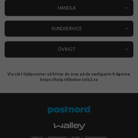
HANDLA
Outlet
Nyheter
KUNDSERVICE
Varumärken
Kundservice
Specialkategorier
90 dagars öppet köp
ÖVRIGT
Köpevillkor
Om oss
Retur
Om cookies
Via vårt hjälpcenter så hittar du svar på de vanligaste frågorna:
Integritetspolicy
https://help.tillbehor.tele2.se