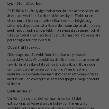
Lyx möter hållbarhet
På BURGA är våra lyxiga fodral mer än bara accessoarer; de
är ett uttryck för stil och en sköld av skydd. Födda ur en
vision om att blanda estetisk tilltalande med högklassig
säkerhet, tillgodoser våra fodral dem som vägrar att nöja sig
med något mindre än perfekt. Från eleganta designerfodral
till söta fodral – vårt sortiment är utformat för att passa alla
personligheter och livsstilar.
Oöverträffat skydd
Glöm dagarna då skyddsfodral innebar skrymmande,
oattraktiva skal. Våra mobilskal är tillverkade med avancerad
teknik för att säkerställa att de är stötsäkra, hållbara och
samtidigt otroligt smala och snygga. Vi anser att ett
mobilskal ska erbjuda maximalt skydd utan att kompromissa
med stilen – en övertygelse som återspeglas i varje produkt
vi skapar.
Exklusiv design
Varför nöja sig med det vanliga när du kan få det
extraordinära? Varje skal i vår kollektion har en unik,
sofistikerad design som gör att din enhet sticker ut från