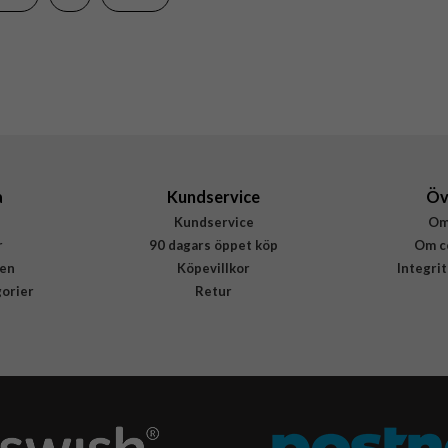
Hårdplast (PC), Mjukplast (TPU)
Puro
PUIPCSE25GRADBLUE
8018417500947
a
Kundservice
Öv
Kundservice
Om
r
90 dagars öppet köp
Om c
en
Köpevillkor
Integri
gorier
Retur