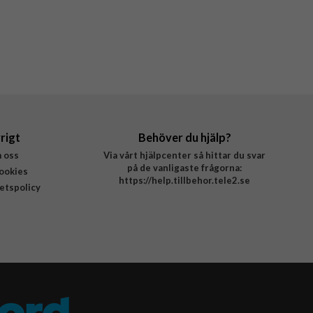
rigt
Behöver du hjälp?
 oss
Via vårt hjälpcenter så hittar du svar
på de vanligaste frågorna:
ookies
https://help.tillbehor.tele2.se
tetspolicy