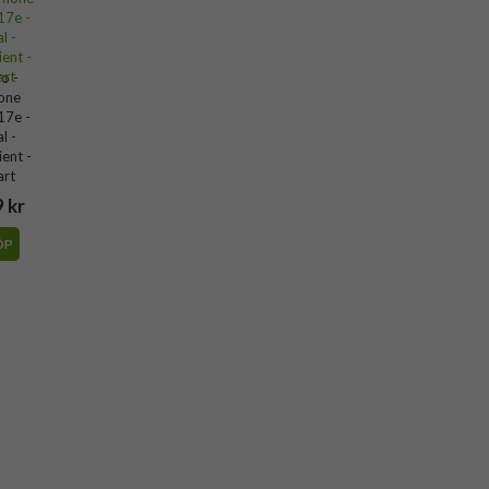
o -
one
17e -
l -
ent -
art
 kr
ÖP