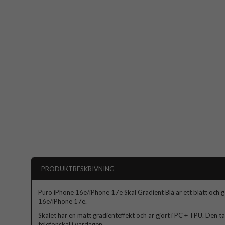
PRODUKTBESKRIVNING
Puro iPhone 16e/iPhone 17e Skal Gradient Blå är ett blått och g
16e/iPhone 17e.
Skalet har en matt gradienteffekt och är gjort i PC + TPU. Den t
telefonskal i vardagen.