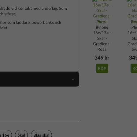
 skydd vid kontakt med underlag. Som
h stötar.
Puro -
Pur
llbehör som laddare, powerbanks och
iPhone
iPh
ddet.
16e/17e -
16e/
Skal -
Ska
Gradient -
Gradi
Rosa
Sv
349 kr
349
KÖP
K
111367
iPhone 16e, iPhone 17e
Skal
MagSafe-kompatibel
Blå, Genomskinlig
e 16e
Skal
Blåa skal