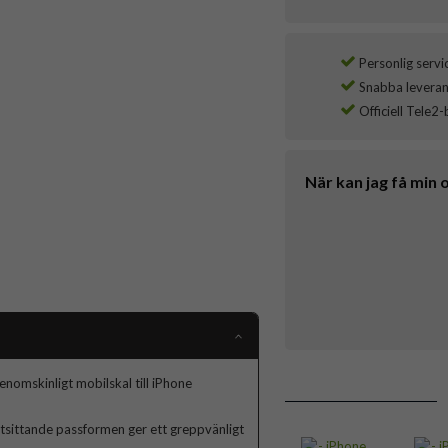
Personlig servi
Snabba leverans
Officiell Tele2-
När kan jag få min 
enomskinligt mobilskal till iPhone
ätsittande passformen ger ett greppvänligt