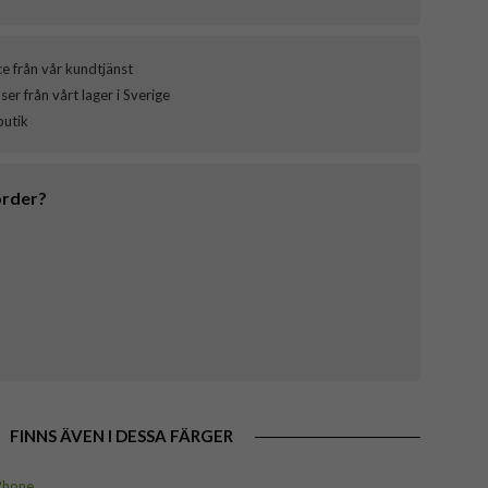
ce från vår kundtjänst
er från vårt lager i Sverige
butik
order?
FINNS ÄVEN I DESSA FÄRGER