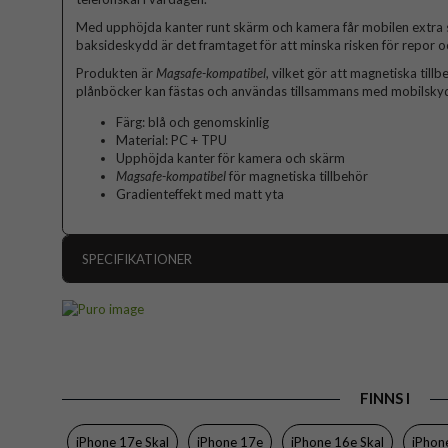
Med upphöjda kanter runt skärm och kamera får mobilen extra
baksideskydd är det framtaget för att minska risken för repor oc
Produkten är
Magsafe-kompatibel
, vilket gör att magnetiska ti
plånböcker kan fästas och användas tillsammans med mobilsky
Färg: blå och genomskinlig
Material: PC + TPU
Upphöjda kanter för kamera och skärm
Magsafe-kompatibel
för magnetiska tillbehör
Gradienteffekt med matt yta
SPECIFIKATIONER
Artikelnummer
Passar till
Produkttyp
Egenskaper
FINNS I
Färg
iPhone 17e Skal
iPhone 17e
iPhone 16e Skal
iPhon