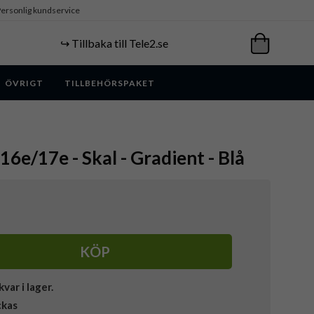
ersonlig kundservice
↪️ Tillbaka till Tele2.se
ÖVRIGT
TILLBEHÖRSPAKET
16e/17e - Skal - Gradient - Blå
KÖP
kvar i lager.
ckas