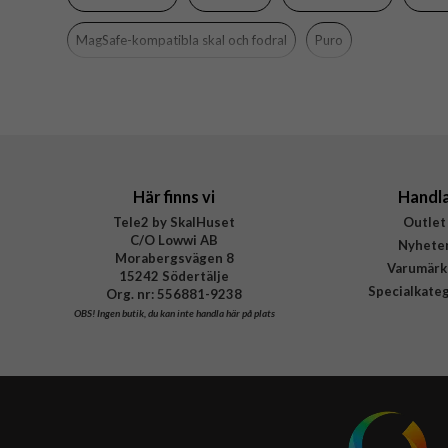
Material
MagSafe-kompatibla skal och fodral
Puro
Varumärke
Tillverkarens art nr
EAN
Här finns vi
Handl
Tele2 by SkalHuset
Outlet
C/O Lowwi AB
Nyhete
Morabergsvägen 8
Varumärk
15242 Södertälje
Specialkate
Org. nr: 556881-9238
OBS!
Ingen butik, du kan inte handla här på plats