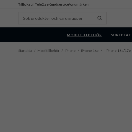
Tillbaka till Tele2.se
Kundservice
Varumärken
MOBILTILLBEHÖR
SURFPLAT
Startsida
/
Mobiltillbehör
/
iPhone
/
iPhone 16e
/
- iPhone 16e/17e -