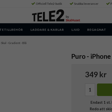
Officiell Tele2-butik
Snabba leveranser
P
TETILLBEHÖR
LADDARE & KABLAR
LJUD
BEGAGNAT
 Skal - Gradient - Blå
Puro - iPhone 
349 kr
Endast
1
st. 
Redo att ski