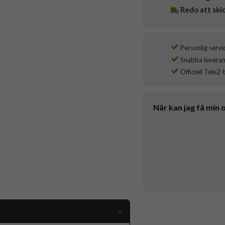
Redo att ski
Personlig servi
Snabba leverans
Officiell Tele2-
När kan jag få min 