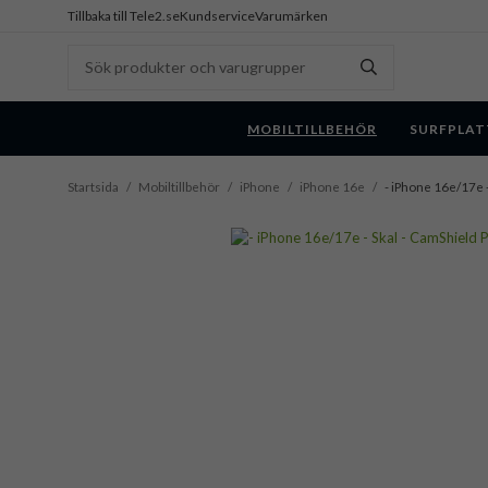
Tillbaka till Tele2.se
Kundservice
Varumärken
MOBILTILLBEHÖR
SURFPLAT
Startsida
/
Mobiltillbehör
/
iPhone
/
iPhone 16e
/
- iPhone 16e/17e -