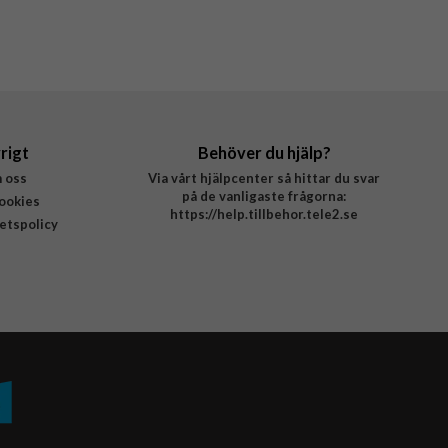
rigt
Behöver du hjälp?
 oss
Via vårt hjälpcenter så hittar du svar
på de vanligaste frågorna:
ookies
https://help.tillbehor.tele2.se
tetspolicy