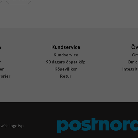
Hårdplast (PC), Mjukplast (TPU)
Nillkin
6902048296046
a
Kundservice
Öv
Kundservice
Om
r
90 dagars öppet köp
Om c
en
Köpevillkor
Integri
gorier
Retur