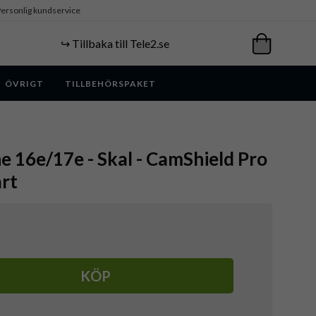
ersonlig kundservice
↪️ Tillbaka till Tele2.se
ÖVRIGT
TILLBEHÖRSPAKET
ne 16e/17e - Skal - CamShield Pro
rt
KÖP