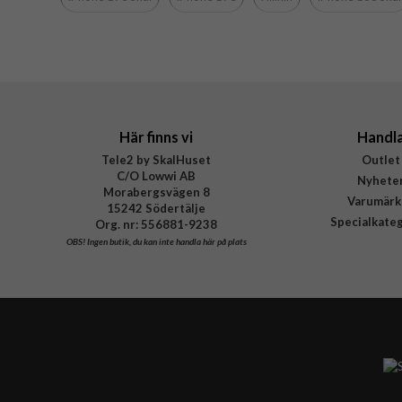
Material
Varumärke
EAN
Här finns vi
Handl
Tele2 by SkalHuset
Outlet
C/O Lowwi AB
Nyhete
Morabergsvägen 8
Varumärk
15242 Södertälje
Specialkate
Org. nr: 556881-9238
OBS!
Ingen butik, du kan inte handla här på plats