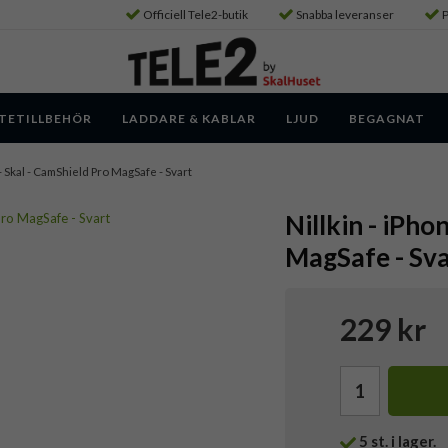
Officiell Tele2-butik
Snabba leveranser
P
TETILLBEHÖR
LADDARE & KABLAR
LJUD
BEGAGNAT
 Skal - CamShield Pro MagSafe - Svart
Nillkin - iPho
MagSafe - Sva
229 kr
5
st. i lager.