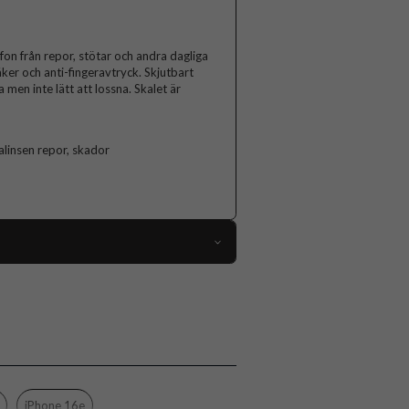
on från repor, stötar och andra dagliga
äker och anti-fingeravtryck. Skjutbart
 men inte lätt att lossna. Skalet är
linsen repor, skador
108621
iPhone 16e, iPhone 17e
Skal
Kameraskydd, MagSafe-kompatibel
Svart
iPhone 16e