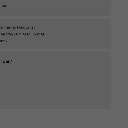
ckas
ce från vår kundtjänst
er från vårt lager i Sverige
butik
order?