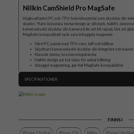
Nillkin CamShield Pro MagSafe
Högkvalitativt PC och TPU-hybridmaterial som skyddar din telef
skador. Ytans klassiska texturdesign är slitstark, halkfri, damms
kameraskydd skyddar din kamera från att bli repad, lätt att glida
MagSafe-kompatibelt tack vare inbyggda magneter.
Hård PC-panel med TPU-ram, tuff och hållbar
Skjutbart kameraskydd skyddar din integritet och kamera
Klassisk textur, bra beröringskänsla
Halkfri design på två sidor för enkel hållning
Inbyggd magnetring, ger full MagSafe-kompabilitet
SPECIFIKATIONER
Artikelnummer
Passar till
Produkttyp
FINNS I
Egenskaper
Färg
iPhone 17e Skal
iPhone 17e
Nillkin
iPhone 16e Skal