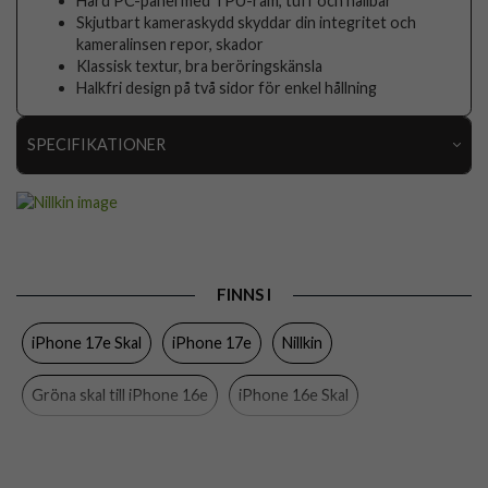
Hård PC-panel med TPU-ram, tuff och hållbar
Skjutbart kameraskydd skyddar din integritet och
kameralinsen repor, skador
Klassisk textur, bra beröringskänsla
Halkfri design på två sidor för enkel hållning
SPECIFIKATIONER
Artikelnummer
112118
Passar till
iPhone 16e, iPhone 17e
Produkttyp
Skal
FINNS I
Egenskaper
Kameraskydd, Trådlös laddning-kompatibel
iPhone 17e Skal
iPhone 17e
Nillkin
Färg
Grön
Material
Hårdplast (PC), Mjukplast (TPU)
Gröna skal till iPhone 16e
iPhone 16e Skal
Varumärke
Nillkin
iPhone 16e
Skal
Skal med kameraskydd
EAN
6902048296039