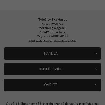
Gröna skal
Tele2 by SkalHuset
C/O Lowwi AB
Morabergsvägen 8
15242 Södertälje
Org. nr: 556881-9238
OBS!
Ingen butik, du kan inte handla här på plats
HANDLA
Outlet
Nyheter
KUNDSERVICE
Varumärken
Kundservice
Specialkategorier
90 dagars öppet köp
ÖVRIGT
Köpevillkor
Om oss
Retur
Om cookies
Via vårt hjälpcenter så hittar du svar på de vanligaste frågorna:
Integritetspolicy