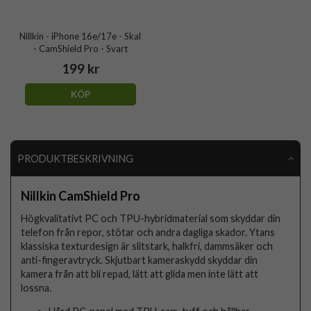
Nillkin - iPhone 16e/17e - Skal
- CamShield Pro - Svart
199 kr
KÖP
PRODUKTBESKRIVNING
Nillkin CamShield Pro
Högkvalitativt PC och TPU-hybridmaterial som skyddar din
telefon från repor, stötar och andra dagliga skador. Ytans
klassiska texturdesign är slitstark, halkfri, dammsäker och
anti-fingeravtryck. Skjutbart kameraskydd skyddar din
kamera från att bli repad, lätt att glida men inte lätt att
lossna.