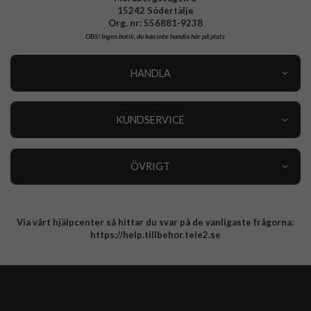
15242 Södertälje
Org. nr: 556881-9238
OBS!
Ingen butik, du kan inte handla här på plats
HANDLA
Outlet
Nyheter
KUNDSERVICE
Varumärken
Kundservice
Specialkategorier
90 dagars öppet köp
ÖVRIGT
Köpevillkor
Om oss
Retur
Om cookies
Via vårt hjälpcenter så hittar du svar på de vanligaste frågorna:
Integritetspolicy
https://help.tillbehor.tele2.se