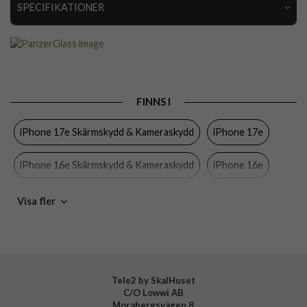
SPECIFIKATIONER
Artikelnummer
106653
Passar till
iPhone 16e, iPhone 17e
Produkttyp
Kameraskydd
FINNS I
Egenskaper
Case friendly
iPhone 17e Skärmskydd & Kameraskydd
iPhone 17e
Färg
Genomskinlig
Material
Härdat glas
iPhone 16e Skärmskydd & Kameraskydd
iPhone 16e
Varumärke
PanzerGlass
PanzerGlass
iPhone
Mobiltillbehör
Visa fler
Tillverkarens art nr
PGRHOTRG29845
EAN
5715685021039
Tele2 by SkalHuset
C/O Lowwi AB
Morabergsvägen 8