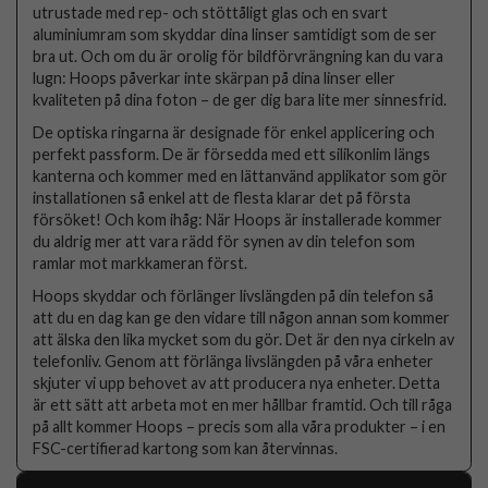
utrustade med rep- och stöttåligt glas och en svart
aluminiumram som skyddar dina linser samtidigt som de ser
bra ut. Och om du är orolig för bildförvrängning kan du vara
lugn: Hoops påverkar inte skärpan på dina linser eller
kvaliteten på dina foton – de ger dig bara lite mer sinnesfrid.
De optiska ringarna är designade för enkel applicering och
perfekt passform. De är försedda med ett silikonlim längs
kanterna och kommer med en lättanvänd applikator som gör
installationen så enkel att de flesta klarar det på första
försöket! Och kom ihåg: När Hoops är installerade kommer
du aldrig mer att vara rädd för synen av din telefon som
ramlar mot markkameran först.
Hoops skyddar och förlänger livslängden på din telefon så
att du en dag kan ge den vidare till någon annan som kommer
att älska den lika mycket som du gör. Det är den nya cirkeln av
telefonliv. Genom att förlänga livslängden på våra enheter
skjuter vi upp behovet av att producera nya enheter. Detta
är ett sätt att arbeta mot en mer hållbar framtid. Och till råga
på allt kommer Hoops – precis som alla våra produkter – i en
FSC-certifierad kartong som kan återvinnas.