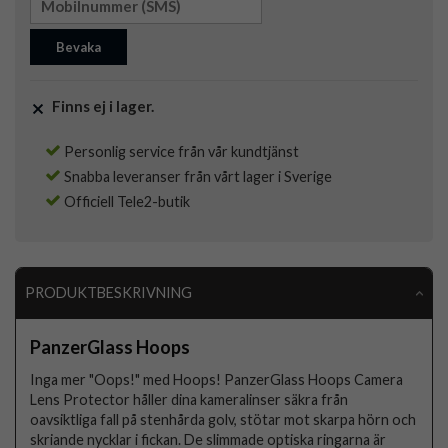
Bevaka
Finns ej i lager.
Personlig service från vår kundtjänst
Snabba leveranser från vårt lager i Sverige
Officiell Tele2-butik
PRODUKTBESKRIVNING
PanzerGlass Hoops
Inga mer "Oops!" med Hoops! PanzerGlass Hoops Camera
Lens Protector håller dina kameralinser säkra från
oavsiktliga fall på stenhårda golv, stötar mot skarpa hörn och
skriande nycklar i fickan. De slimmade optiska ringarna är