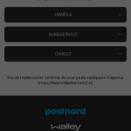
HANDLA
Outlet
Nyheter
KUNDSERVICE
Varumärken
Kundservice
Specialkategorier
90 dagars öppet köp
ÖVRIGT
Köpevillkor
Om oss
Retur
Om cookies
Via vårt hjälpcenter så hittar du svar på de vanligaste frågorna:
Integritetspolicy
https://help.tillbehor.tele2.se