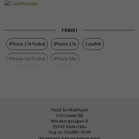
Artikelnummer
108447
Passar till
iPhone 16e, iPhone 17e
Produkttyp
Fodral
FINNS I
Egenskaper
Dragkedja, Handrem, Kortfack, Stativfunktion
iPhone 17e Fodral
iPhone 17e
CaseMe
Färg
Brun
Material
Konstläder, Mjukplast (TPU)
iPhone 16e Fodral
iPhone 16e
Varumärke
CaseMe
Tele2 by SkalHuset
C/O Lowwi AB
Morabergsvägen 8
15242 Södertälje
Org. nr: 556881-9238
OBS!
Ingen butik, du kan inte handla här på plats