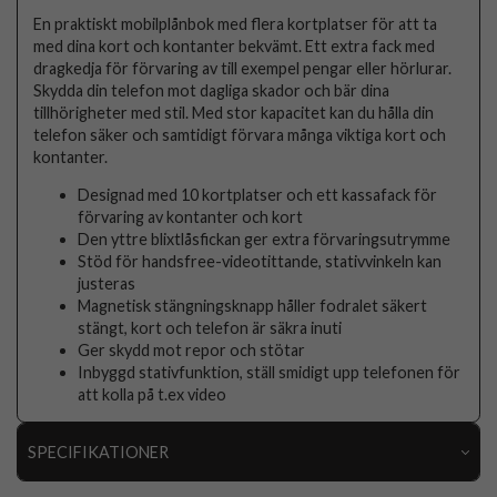
En praktiskt mobilplånbok med flera kortplatser för att ta
med dina kort och kontanter bekvämt. Ett extra fack med
dragkedja för förvaring av till exempel pengar eller hörlurar.
Skydda din telefon mot dagliga skador och bär dina
tillhörigheter med stil. Med stor kapacitet kan du hålla din
telefon säker och samtidigt förvara många viktiga kort och
kontanter.
Designad med 10 kortplatser och ett kassafack för
förvaring av kontanter och kort
Den yttre blixtlåsfickan ger extra förvaringsutrymme
Stöd för handsfree-videotittande, stativvinkeln kan
justeras
Magnetisk stängningsknapp håller fodralet säkert
stängt, kort och telefon är säkra inuti
Ger skydd mot repor och stötar
Inbyggd stativfunktion, ställ smidigt upp telefonen för
att kolla på t.ex video
SPECIFIKATIONER