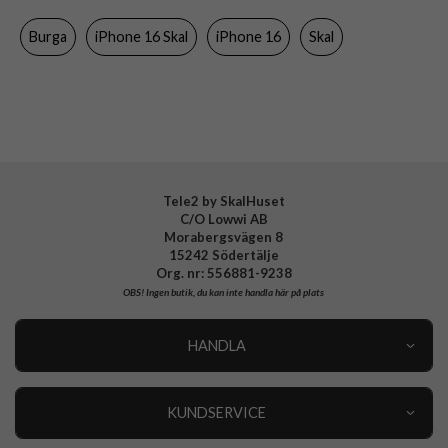
Färg
Flerfärgad
Burga
iPhone 16 Skal
iPhone 16
Skal
Material
Hårdplast (PC), Mjukplast (TPU)
Varumärke
Burga
Tillverkarens art nr
968646
EAN
4772229686469
Tele2 by SkalHuset
C/O Lowwi AB
Morabergsvägen 8
15242 Södertälje
Org. nr: 556881-9238
OBS!
Ingen butik, du kan inte handla här på plats
HANDLA
Outlet
Nyheter
KUNDSERVICE
Varumärken
Kundservice