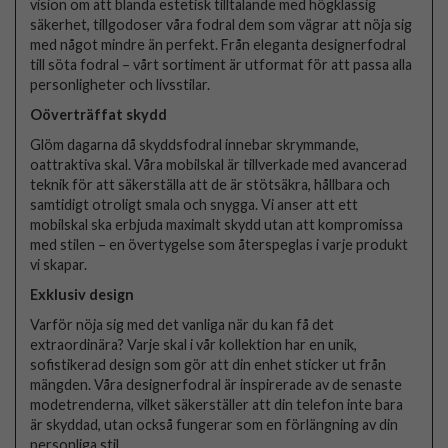
vision om att blanda estetisk tilltalande med högklassig
säkerhet, tillgodoser våra fodral dem som vägrar att nöja sig
med något mindre än perfekt. Från eleganta designerfodral
till söta fodral – vårt sortiment är utformat för att passa alla
personligheter och livsstilar.
Oöverträffat skydd
Glöm dagarna då skyddsfodral innebar skrymmande,
oattraktiva skal. Våra mobilskal är tillverkade med avancerad
teknik för att säkerställa att de är stötsäkra, hållbara och
samtidigt otroligt smala och snygga. Vi anser att ett
mobilskal ska erbjuda maximalt skydd utan att kompromissa
med stilen – en övertygelse som återspeglas i varje produkt
vi skapar.
Exklusiv design
Varför nöja sig med det vanliga när du kan få det
extraordinära? Varje skal i vår kollektion har en unik,
sofistikerad design som gör att din enhet sticker ut från
mängden. Våra designerfodral är inspirerade av de senaste
modetrenderna, vilket säkerställer att din telefon inte bara
är skyddad, utan också fungerar som en förlängning av din
personliga stil.