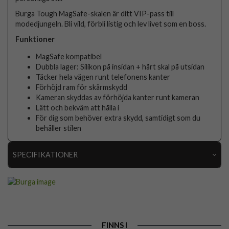
Burga Tough MagSafe-skalen är ditt VIP-pass till
modedjungeln. Bli vild, förbli listig och lev livet som en boss.
Funktioner
MagSafe kompatibel
Dubbla lager: Silikon på insidan + hårt skal på utsidan
Täcker hela vägen runt telefonens kanter
Förhöjd ram för skärmskydd
Kameran skyddas av förhöjda kanter runt kameran
Lätt och bekväm att hålla i
För dig som behöver extra skydd, samtidigt som du
behåller stilen
SPECIFIKATIONER
Artikelnummer
119089
Passar till
iPhone 16
Produkttyp
Skal
FINNS I