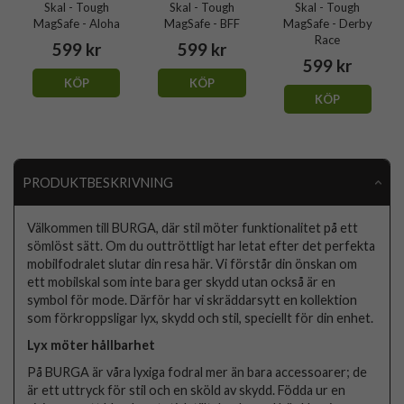
Skal - Tough
Skal - Tough
Skal - Tough
MagSafe - Aloha
MagSafe - BFF
MagSafe - Derby
Race
599 kr
599 kr
599 kr
KÖP
KÖP
KÖP
PRODUKTBESKRIVNING
Välkommen till BURGA, där stil möter funktionalitet på ett
sömlöst sätt. Om du outtröttligt har letat efter det perfekta
mobilfodralet slutar din resa här. Vi förstår din önskan om
ett mobilskal som inte bara ger skydd utan också är en
symbol för mode. Därför har vi skräddarsytt en kollektion
som förkroppsligar lyx, skydd och stil, speciellt för din enhet.
Lyx möter hållbarhet
På BURGA är våra lyxiga fodral mer än bara accessoarer; de
är ett uttryck för stil och en sköld av skydd. Födda ur en