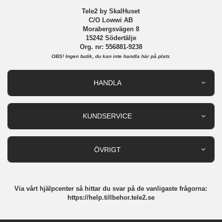
Tele2 by SkalHuset
C/O Lowwi AB
Morabergsvägen 8
15242 Södertälje
Org. nr: 556881-9238
OBS!
Ingen butik, du kan inte handla här på plats
HANDLA
Outlet
Nyheter
KUNDSERVICE
Varumärken
Kundservice
Specialkategorier
90 dagars öppet köp
ÖVRIGT
Köpevillkor
Om oss
Retur
Om cookies
Via vårt hjälpcenter så hittar du svar på de vanligaste frågorna:
Integritetspolicy
https://help.tillbehor.tele2.se