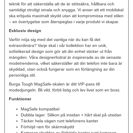
teknik för att säkerställa att de är stötsäkra, hållbara och
samtidigt otroligt smala och snygga. Vi anser att ett mobilskal
ska erbjuda maximalt skydd utan att kompromissa med stilen
– en övertygelse som återspeglas i varje produkt vi skapar.
Exklusiv design
Varför nöja sig med det vanliga när du kan få det
extraordinära? Varje skal i vår kollektion har en unik,
sofistikerad design som gör att din enhet sticker ut från
mängden. Våra designerfodral är inspirerade av de senaste
modetrenderna, vilket säkerställer att din telefon inte bara är
skyddad, utan också fungerar som en förlängning av din
personliga stil.
Burga Tough MagSafe-skalen är ditt VIP-pass till
modedjungeln. Bli vild, förbli listig och lev livet som en boss.
Funktioner
MagSafe kompatibel
Dubbla lager: Silikon på insidan + hårt skal på utsidan
Täcker hela vägen runt telefonens kanter
Förhöjd ram för skärmskydd
Kameran skyddas av förhöjda kanter runt kameran