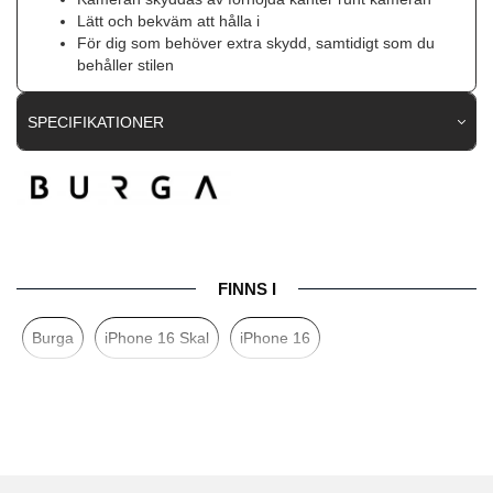
Lätt och bekväm att hålla i
För dig som behöver extra skydd, samtidigt som du
behåller stilen
SPECIFIKATIONER
Artikelnummer
107807
Passar till
iPhone 16
Produkttyp
Skal
Egenskaper
MagSafe-kompatibel
FINNS I
Färg
Flerfärgad
Burga
iPhone 16 Skal
iPhone 16
Material
Hårdplast (PC), Mjukplast (TPU)
Varumärke
Burga
Tillverkarens art nr
ML 06 IP16 TH-MAGSAFE
EAN
4772229377657