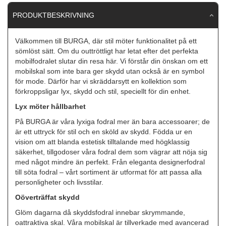
PRODUKTBESKRIVNING
Välkommen till BURGA, där stil möter funktionalitet på ett
sömlöst sätt. Om du outtröttligt har letat efter det perfekta
mobilfodralet slutar din resa här. Vi förstår din önskan om ett
mobilskal som inte bara ger skydd utan också är en symbol
för mode. Därför har vi skräddarsytt en kollektion som
förkroppsligar lyx, skydd och stil, speciellt för din enhet.
Lyx möter hållbarhet
På BURGA är våra lyxiga fodral mer än bara accessoarer; de
är ett uttryck för stil och en sköld av skydd. Födda ur en
vision om att blanda estetisk tilltalande med högklassig
säkerhet, tillgodoser våra fodral dem som vägrar att nöja sig
med något mindre än perfekt. Från eleganta designerfodral
till söta fodral – vårt sortiment är utformat för att passa alla
personligheter och livsstilar.
Oöverträffat skydd
Glöm dagarna då skyddsfodral innebar skrymmande,
oattraktiva skal. Våra mobilskal är tillverkade med avancerad