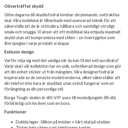
Oöverträffat skydd
Glöm dagarna då skyddsfodral innebar skrymmande, oattraktiva
skal. Våra mobilskal är tillverkade med avancerad teknik för att
säkerställa att de är stötsäkra, hållbara och samtidigt otroligt
smala och snygga. Vi anser att ett mobilskal ska erbjuda maximalt
skydd utan att kompromissa med stilen – en övertygelse som
återspeglas i varje produkt vi skapar.
Exklusiv design
Varför nöja sig med det vanliga när du kan få det extraordinära?
Varje skal i vår kollektion har en unik, sofistikerad design som gör
att din enhet sticker ut från mängden. Våra designerfodral är
inspirerade av de senaste modetrenderna, vilket säkerställer att
din telefon inte bara är skyddad, utan också fungerar som en
förlängning av din personliga stil.
Burga Tough-skalen är ditt VIP-pass till modedjungeln. Bli vild,
förbli listig och lev livet som en boss.
Funktioner
Dubbla lager: Silikon på insidan + hårt skal på utsidan
Täcker hela vägen runt telefonens kanter