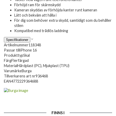
Förhöjd ram för skärmskydd
Kameran skyddas av förhöjda kanter runt kameran
Lätt och bekväm att hålla i
För dig som behöver extra skydd, samtidigt som du behåller
stilen
Kompatibel med trådlös laddning
Specifikationer
Artikelnummer
118348
Passar till
iPhone 16
Produkttyp
Skal
Färg
Flerfärgad
Material
Hårdplast (PC), Mjukplast (TPU)
Varumärke
Burga
Tillverkarens art nr
936468
EAN
4772229364688
FINNS I