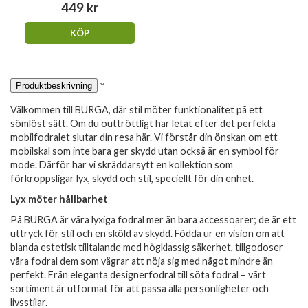
449 kr
KÖP
Produktbeskrivning
Välkommen till BURGA, där stil möter funktionalitet på ett
sömlöst sätt. Om du outtröttligt har letat efter det perfekta
mobilfodralet slutar din resa här. Vi förstår din önskan om ett
mobilskal som inte bara ger skydd utan också är en symbol för
mode. Därför har vi skräddarsytt en kollektion som
förkroppsligar lyx, skydd och stil, speciellt för din enhet.
Lyx möter hållbarhet
På BURGA är våra lyxiga fodral mer än bara accessoarer; de är ett
uttryck för stil och en sköld av skydd. Födda ur en vision om att
blanda estetisk tilltalande med högklassig säkerhet, tillgodoser
våra fodral dem som vägrar att nöja sig med något mindre än
perfekt. Från eleganta designerfodral till söta fodral – vårt
sortiment är utformat för att passa alla personligheter och
livsstilar.