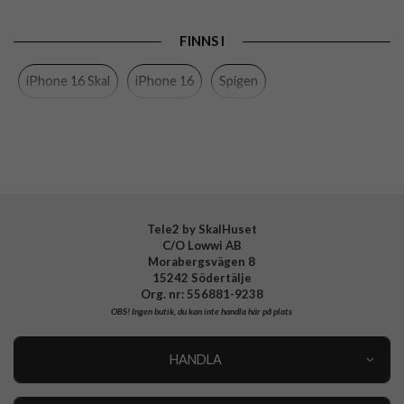
Produkttyp
Skal
FINNS I
Egenskaper
MagSafe-kompatibel, Stativfunktion, Stöttålig
iPhone 16 Skal
iPhone 16
Spigen
Färg
Blå
Material
Hårdplast (PC), Mjukplast (TPU)
Varumärke
Spigen
Tillverkarens art nr
ACS08217
EAN
8809971231121
Tele2 by SkalHuset
C/O Lowwi AB
Morabergsvägen 8
15242 Södertälje
Org. nr: 556881-9238
OBS!
Ingen butik, du kan inte handla här på plats
HANDLA
Outlet