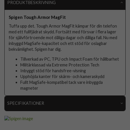
PRODUKTBESKRIVNING
Spigen Tough Armor MagFit
Tuffa upp det. Tough Armor MagFit kämpar för din telefon
med ett fullfjädrat skydd. Fortsätt med försvar i flera lager
för självförtroende mot dåliga dagar och dåliga fall. Nu med
inbyggd MagSafe-kapacitet och ett stöd för oslagbar
bekvämlighet. Spigen har dig.
Tillverkad av PC, TPU och Impact Foam för hållbarhet
Militärklassad via Extreme Protection Tech
Inbyggt stöd för handsfree-visning
Upphöjda kanter för skärm- och kameraskydd
Fullt MagSafe-kompatibel tack vare inbyggda
magneter
SPECIFIKATIONER
Artikelnummer
103312
Passar till
iPhone 16