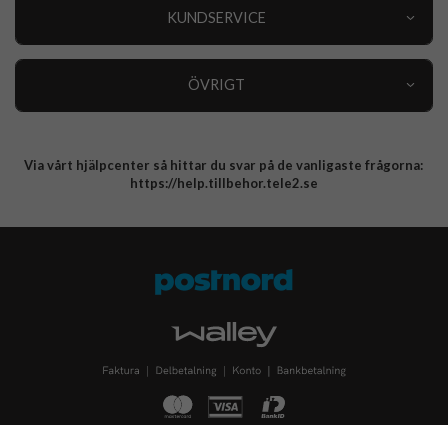
Nyheter
KUNDSERVICE
Varumärken
Kundservice
Specialkategorier
90 dagars öppet köp
ÖVRIGT
Köpevillkor
Om oss
Retur
Om cookies
Via vårt hjälpcenter så hittar du svar på de vanligaste frågorna:
Integritetspolicy
https://help.tillbehor.tele2.se