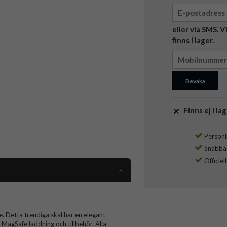
eller via SMS. 
finns i lager.
Bevaka
Finns ej i lag
Personli
Snabba l
Officiel
 Detta trendiga skal har en elegant
MagSafe laddning och tillbehör. Alla