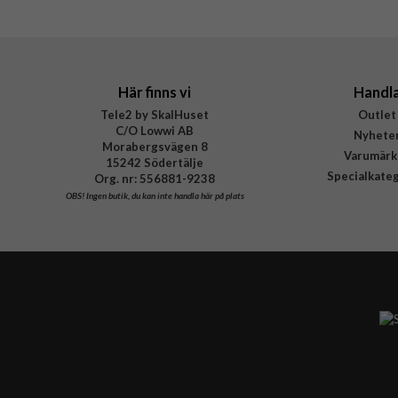
Tillverkarens art nr
EAN
Här finns vi
Handl
Tele2 by SkalHuset
Outlet
C/O Lowwi AB
Nyhete
Morabergsvägen 8
Varumärk
15242 Södertälje
Specialkate
Org. nr: 556881-9238
OBS!
Ingen butik, du kan inte handla här på plats