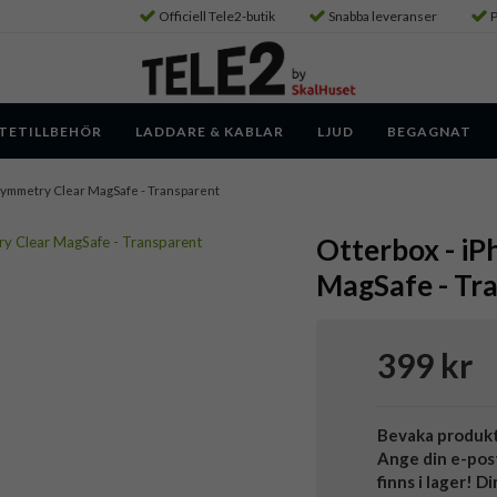
Officiell Tele2-butik
Snabba leveranser
P
TETILLBEHÖR
LADDARE & KABLAR
LJUD
BEGAGNAT
- Symmetry Clear MagSafe - Transparent
Otterbox - iP
MagSafe - Tr
399 kr
Bevaka produk
Ange din e-pos
finns i lager! D