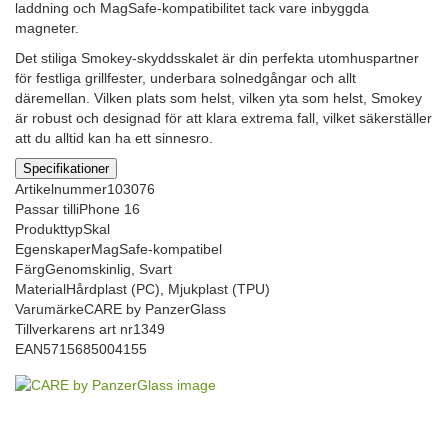
laddning och MagSafe-kompatibilitet tack vare inbyggda
magneter.
Det stiliga Smokey-skyddsskalet är din perfekta utomhuspartner
för festliga grillfester, underbara solnedgångar och allt
däremellan. Vilken plats som helst, vilken yta som helst, Smokey
är robust och designad för att klara extrema fall, vilket säkerställer
att du alltid kan ha ett sinnesro.
Specifikationer
Artikelnummer
103076
Passar till
iPhone 16
Produkttyp
Skal
Egenskaper
MagSafe-kompatibel
Färg
Genomskinlig, Svart
Material
Hårdplast (PC), Mjukplast (TPU)
Varumärke
CARE by PanzerGlass
Tillverkarens art nr
1349
EAN
5715685004155