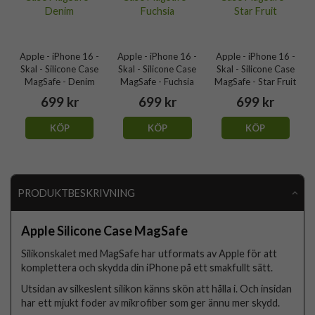
Apple - iPhone 16 -
Apple - iPhone 16 -
Apple - iPhone 16 -
Skal - Silicone Case
Skal - Silicone Case
Skal - Silicone Case
MagSafe - Denim
MagSafe - Fuchsia
MagSafe - Star Fruit
699 kr
699 kr
699 kr
KÖP
KÖP
KÖP
PRODUKTBESKRIVNING
Apple Silicone Case MagSafe
Silikonskalet med MagSafe har utformats av Apple för att
komplettera och skydda din iPhone på ett smakfullt sätt.
Utsidan av silkeslent silikon känns skön att hålla i. Och insidan
har ett mjukt foder av mikrofiber som ger ännu mer skydd.