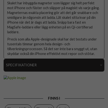
Skalet har inbyggda magneter som lägger sig helt perfekt
mot iPhone och fäster och släpper på magiskt vis varje gång.
Magneternas exakta placering gör att det går snabbare och
smidigare än någonsin att ladda. Låt skalet sitta kvar på din
iPhone när det är dags att ladda. Snäpp bara fast en
MagSafe-laddare eller lägg enheten på en Qi-certifierad
laddare.
Precis som alla Apple-designade skal har det testats under
tusentals timmar genom hela design- och
tillverkningsprocessen. Så det ser inte bara snyggt ut, utan
skyddar också din iPhone effektivt mot repor och stötar.
SPECIFIKATIONER
Artikelnummer
109505
Passar till
iPhone 16
Produkttyp
Skal
FINNS I
Egenskaper
MagSafe-kompatibel