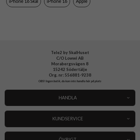
iPhone 16 Skal
iPhone 16
Apple
Färg
Blå
Material
Silikon
Varumärke
Apple
Tillverkarens art nr
MYY63ZM/A
EAN
195949885044
Tele2 by SkalHuset
C/O Lowwi AB
Morabergsvägen 8
15242 Södertälje
Org. nr: 556881-9238
OBS!
Ingen butik, du kan inte handla här på plats
HANDLA
Outlet
Nyheter
KUNDSERVICE
Varumärken
Kundservice
Specialkategorier
90 dagars öppet köp
ÖVRIGT