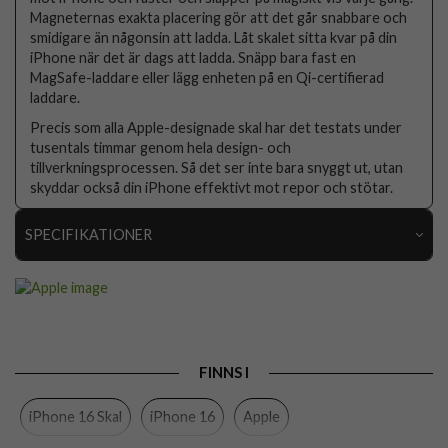
Magneternas exakta placering gör att det går snabbare och
smidigare än någonsin att ladda. Låt skalet sitta kvar på din
iPhone när det är dags att ladda. Snäpp bara fast en
MagSafe-laddare eller lägg enheten på en Qi-certifierad
laddare.
Precis som alla Apple-designade skal har det testats under
tusentals timmar genom hela design- och
tillverkningsprocessen. Så det ser inte bara snyggt ut, utan
skyddar också din iPhone effektivt mot repor och stötar.
SPECIFIKATIONER
Artikelnummer
109529
Passar till
iPhone 16
Produkttyp
Skal
FINNS I
Egenskaper
MagSafe-kompatibel
iPhone 16 Skal
iPhone 16
Apple
Färg
Orange