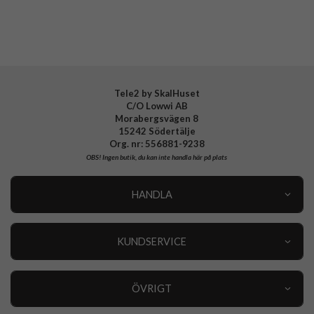
Material
Silikon
Varumärke
Apple
Tillverkarens art nr
MDGN4ZM/A
EAN
195950231601
Tele2 by SkalHuset
C/O Lowwi AB
Morabergsvägen 8
15242 Södertälje
Org. nr: 556881-9238
OBS!
Ingen butik, du kan inte handla här på plats
HANDLA
Outlet
Nyheter
KUNDSERVICE
Varumärken
Kundservice
Specialkategorier
90 dagars öppet köp
ÖVRIGT
Köpevillkor
Om oss