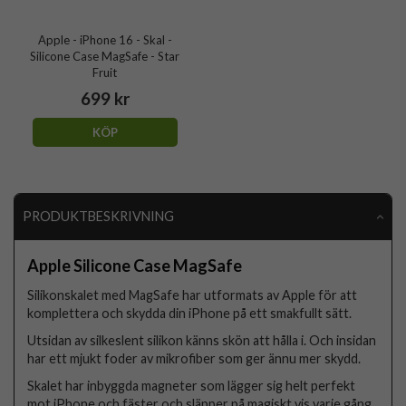
Apple - iPhone 16 - Skal -
Silicone Case MagSafe - Star
Fruit
699 kr
KÖP
PRODUKTBESKRIVNING
Apple Silicone Case MagSafe
Silikonskalet med MagSafe har utformats av Apple för att
komplettera och skydda din iPhone på ett smakfullt sätt.
Utsidan av silkeslent silikon känns skön att hålla i. Och insidan
har ett mjukt foder av mikrofiber som ger ännu mer skydd.
Skalet har inbyggda magneter som lägger sig helt perfekt
mot iPhone och fäster och släpper på magiskt vis varje gång.