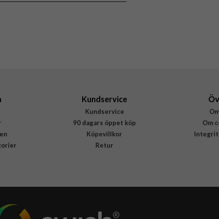
MagSafe-kompatibel
Svart
Silikon
Apple
MYY13ZM/A
195949884948
a
Kundservice
Öv
Kundservice
Om
r
90 dagars öppet köp
Om c
en
Köpevillkor
Integri
gorier
Retur