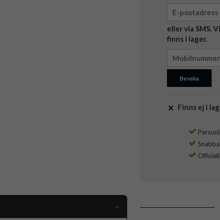
eller via SMS. 
finns i lager.
Bevaka
Finns ej i lag
Personli
Snabba l
Officiel