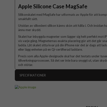
Apple Silicone Case MagSafe
Silikonskalet med MagSafe har utformats av Apple för att komp
smakfullt sätt.
Utsidan av silkeslent silikon känns skön att hålla i. Och insidan 
ännu mer skydd.
Skalet har inbyggda magneter som lägger sig helt perfekt mot i
vis varje gång. Magneternas exakta placering gör att det går sn
ladda. Låt skalet sitta kvar på din iPhone när det är dags att l
eller lägg enheten på en Qi-certifierad laddare.
Precis som alla Apple-designade skal har det testats under tus
tillverkningsprocessen. Så det ser inte bara snyggt ut, utan sky
och stötar.
SPECIFIKATIONER
Artikelnummer
Passar till
Produkttyp