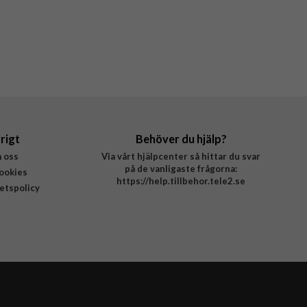
rigt
Behöver du hjälp?
 oss
Via vårt hjälpcenter så hittar du svar
på de vanligaste frågorna:
ookies
https://help.tillbehor.tele2.se
tetspolicy