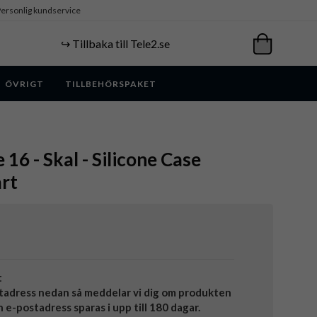
ersonlig kundservice
↪️ Tillbaka till Tele2.se
ÖVRIGT
TILLBEHÖRSPAKET
 16 - Skal - Silicone Case
rt
t
tadress nedan så meddelar vi dig om produkten
in e-postadress sparas i upp till 180 dagar.