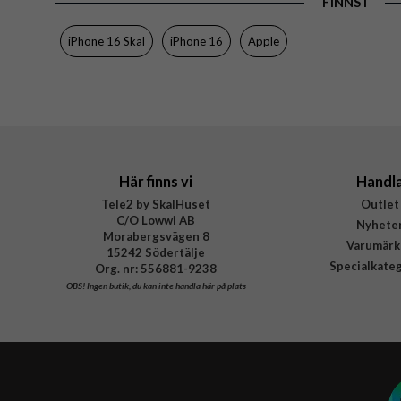
FINNS I
Egenskaper
Färg
iPhone 16 Skal
iPhone 16
Apple
Material
Varumärke
Tillverkarens art nr
EAN
Här finns vi
Handl
Tele2 by SkalHuset
Outlet
C/O Lowwi AB
Nyhete
Morabergsvägen 8
Varumärk
15242 Södertälje
Specialkate
Org. nr: 556881-9238
OBS!
Ingen butik, du kan inte handla här på plats