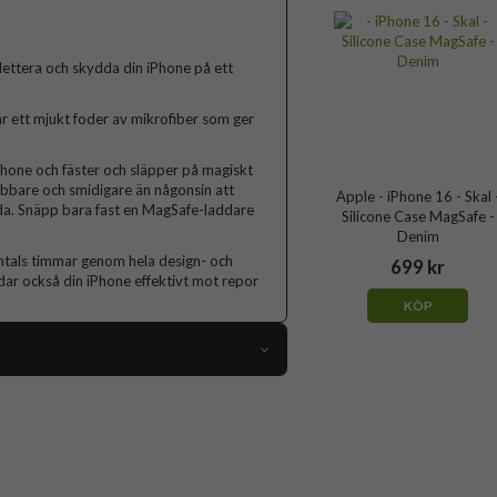
lettera och skydda din iPhone på ett
har ett mjukt foder av mikrofiber som ger
Phone och fäster och släpper på magiskt
abbare och smidigare än någonsin att
Apple - iPhone 16 - Skal 
adda. Snäpp bara fast en MagSafe-laddare
Silicone Case MagSafe -
Denim
entals timmar genom hela design- och
699 kr
ddar också din iPhone effektivt mot repor
KÖP
108200
iPhone 16
Skal