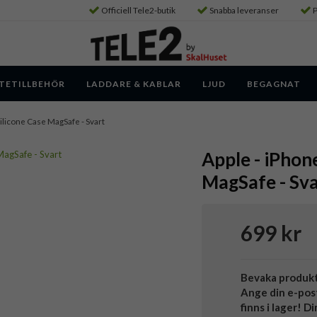
Officiell Tele2-butik
Snabba leveranser
P
TETILLBEHÖR
LADDARE & KABLAR
LJUD
BEGAGNAT
 Silicone Case MagSafe - Svart
Apple - iPhone
MagSafe - Sva
699 kr
Bevaka produk
Ange din e-pos
finns i lager! D