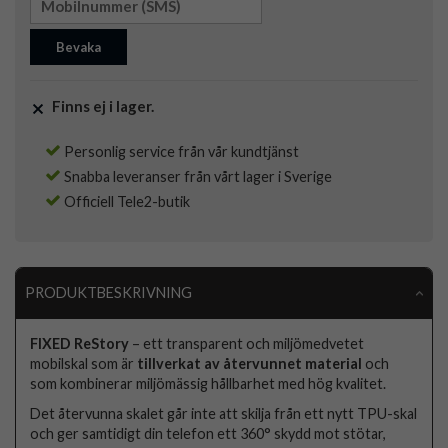
Bevaka
Finns ej i lager.
Personlig service från vår kundtjänst
Snabba leveranser från vårt lager i Sverige
Officiell Tele2-butik
PRODUKTBESKRIVNING
FIXED ReStory
– ett transparent och miljömedvetet
mobilskal som är
tillverkat av återvunnet material
och
som kombinerar miljömässig hållbarhet med hög kvalitet.
Det återvunna skalet går inte att skilja från ett nytt TPU-skal
och ger samtidigt din telefon ett 360° skydd mot stötar,