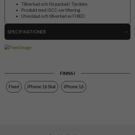
Tillverkad och förpackad i Tjeckien
Produkt med ISCC-certifiering
Utvecklad och tillverkad av FIXED
SPECIFIKATIONER
Artikelnummer
105583
Passar till
iPhone 16
Produkttyp
Skal
FINNS I
Egenskaper
Trådlös laddning-kompatibel
Fixed
iPhone 16 Skal
iPhone 16
Färg
Genomskinlig
Material
Mjukplast (TPU)
Varumärke
Fixed
Tillverkarens art nr
FIXSTRE-1400
EAN
8591680174546