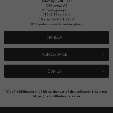
Tele2 by SkalHuset
C/O Lowwi AB
Morabergsvägen 8
15242 Södertälje
Org. nr: 556881-9238
OBS!
Ingen butik, du kan inte handla här på plats
HANDLA
Outlet
Nyheter
KUNDSERVICE
Varumärken
Kundservice
Specialkategorier
90 dagars öppet köp
ÖVRIGT
Köpevillkor
Om oss
Retur
Om cookies
Via vårt hjälpcenter så hittar du svar på de vanligaste frågorna:
Integritetspolicy
https://help.tillbehor.tele2.se