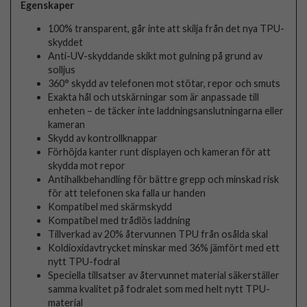
Egenskaper
100% transparent, går inte att skilja från det nya TPU-
skyddet
Anti-UV-skyddande skikt mot gulning på grund av
solljus
360° skydd av telefonen mot stötar, repor och smuts
Exakta hål och utskärningar som är anpassade till
enheten – de täcker inte laddningsanslutningarna eller
kameran
Skydd av kontrollknappar
Förhöjda kanter runt displayen och kameran för att
skydda mot repor
Antihalkbehandling för bättre grepp och minskad risk
för att telefonen ska falla ur handen
Kompatibel med skärmskydd
Kompatibel med trådlös laddning
Tillverkad av 20% återvunnen TPU från osålda skal
Koldioxidavtrycket minskar med 36% jämfört med ett
nytt TPU-fodral
Speciella tillsatser av återvunnet material säkerställer
samma kvalitet på fodralet som med helt nytt TPU-
material