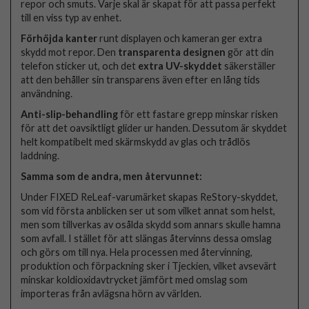
repor och smuts. Varje skal är skapat för att passa perfekt
till en viss typ av enhet.
Förhöjda kanter
runt displayen och kameran ger extra
skydd mot repor. Den
transparenta designen
gör att din
telefon sticker ut, och det
extra UV-skyddet
säkerställer
att den behåller sin transparens även efter en lång tids
användning.
Anti-slip-behandling
för ett fastare grepp minskar risken
för att det oavsiktligt glider ur handen. Dessutom är skyddet
helt kompatibelt med skärmskydd av glas och trådlös
laddning.
Samma som de andra, men återvunnet:
Under FIXED ReLeaf-varumärket skapas ReStory-skyddet,
som vid första anblicken ser ut som vilket annat som helst,
men som tillverkas av osålda skydd som annars skulle hamna
som avfall. I stället för att slängas återvinns dessa omslag
och görs om till nya. Hela processen med återvinning,
produktion och förpackning sker i Tjeckien, vilket avsevärt
minskar koldioxidavtrycket jämfört med omslag som
importeras från avlägsna hörn av världen.