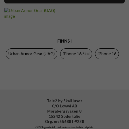
Artikelnummer
105759
Passar till
iPhone 16
Produkttyp
Skal
Egenskaper
Stöttålig, Trådlös laddning-kompatibel
FINNS I
Färg
Genomskinlig
Urban Armor Gear (UAG)
iPhone 16 Skal
iPhone 16
Material
Hårdplast (PC), Mjukplast (TPU)
Varumärke
Urban Armor Gear (UAG)
Tillverkarens art nr
114486114343
EAN
840283915338
Tele2 by SkalHuset
C/O Lowwi AB
Morabergsvägen 8
15242 Södertälje
Org. nr: 556881-9238
OBS!
Ingen butik, du kan inte handla här på plats