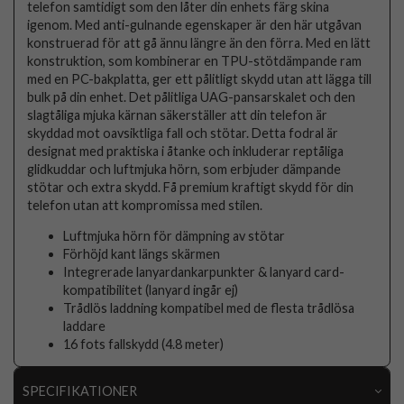
telefon samtidigt som den låter din enhets färg skina
igenom. Med anti-gulnande egenskaper är den här utgåvan
konstruerad för att gå ännu längre än den förra. Med en lätt
konstruktion, som kombinerar en TPU-stötdämpande ram
med en PC-bakplatta, ger ett pålitligt skydd utan att lägga till
bulk på din enhet. Det pålitliga UAG-pansarskalet och den
slagtåliga mjuka kärnan säkerställer att din telefon är
skyddad mot oavsiktliga fall och stötar. Detta fodral är
designat med praktiska i åtanke och inkluderar reptåliga
glidkuddar och luftmjuka hörn, som erbjuder dämpande
stötar och extra skydd. Få premium kraftigt skydd för din
telefon utan att kompromissa med stilen.
Luftmjuka hörn för dämpning av stötar
Förhöjd kant längs skärmen
Integrerade lanyardankarpunkter & lanyard card-
kompatibilitet (lanyard ingår ej)
Trådlös laddning kompatibel med de flesta trådlösa
laddare
16 fots fallskydd (4.8 meter)
SPECIFIKATIONER