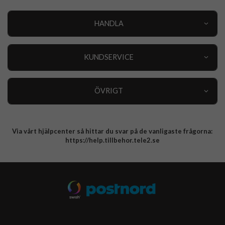
HANDLA
Outlet
Nyheter
KUNDSERVICE
Varumärken
Kundservice
Specialkategorier
90 dagars öppet köp
ÖVRIGT
Köpevillkor
Om oss
Retur
Om cookies
Via vårt hjälpcenter så hittar du svar på de vanligaste frågorna:
Integritetspolicy
https://help.tillbehor.tele2.se