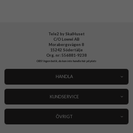
EAN
6902048287266
Tele2 by SkalHuset
C/O Lowwi AB
Morabergsvägen 8
15242 Södertälje
Org. nr: 556881-9238
OBS!
Ingen butik, du kan inte handla här på plats
HANDLA
Outlet
Nyheter
KUNDSERVICE
Varumärken
Kundservice
Specialkategorier
90 dagars öppet köp
ÖVRIGT
Köpevillkor
Om oss
Retur