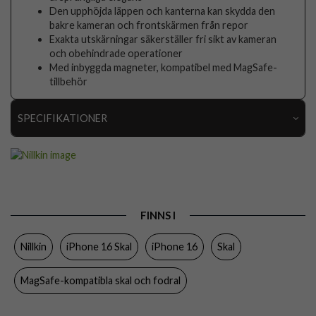
Den upphöjda läppen och kanterna kan skydda den
bakre kameran och frontskärmen från repor
Exakta utskärningar säkerställer fri sikt av kameran
och obehindrade operationer
Med inbyggda magneter, kompatibel med MagSafe-
tillbehör
SPECIFIKATIONER
Artikelnummer
112129
Passar till
iPhone 16
Produkttyp
Skal
FINNS I
Egenskaper
MagSafe-kompatibel
Nillkin
iPhone 16 Skal
iPhone 16
Skal
Färg
Genomskinlig
Material
Hårdplast (PC), Mjukplast (TPU)
MagSafe-kompatibla skal och fodral
Varumärke
Nillkin