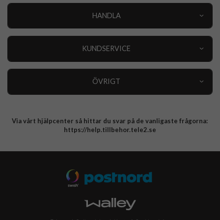
HANDLA
Outlet
Nyheter
KUNDSERVICE
Varumärken
Kundservice
Specialkategorier
90 dagars öppet köp
ÖVRIGT
Köpevillkor
Om oss
Retur
Om cookies
Via vårt hjälpcenter så hittar du svar på de vanligaste frågorna:
Integritetspolicy
https://help.tillbehor.tele2.se