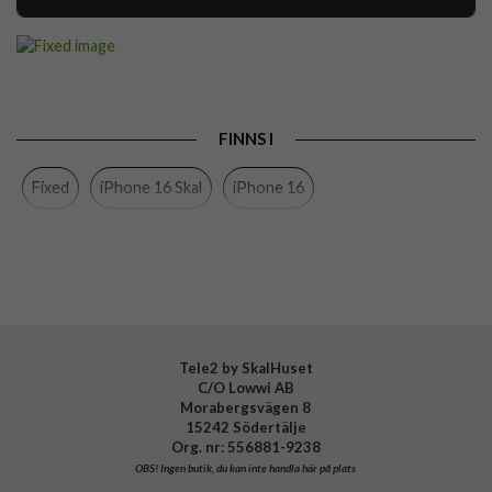
Artikelnummer
105570
Passar till
iPhone 16
Produkttyp
Skal
FINNS I
Egenskaper
MagSafe-kompatibel
Fixed
iPhone 16 Skal
iPhone 16
Färg
Brun
Material
Hårdplast (PC), Mjukplast (TPU), Äkta läder
Varumärke
Fixed
Tillverkarens art nr
FIXLM-1400-BRW
EAN
8591680172047
Tele2 by SkalHuset
C/O Lowwi AB
Morabergsvägen 8
15242 Södertälje
Org. nr: 556881-9238
OBS!
Ingen butik, du kan inte handla här på plats