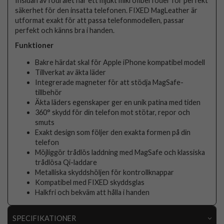
Insidan av fodralet har ett mjukt mikrofiberfoder för perfekt
säkerhet för den insatta telefonen. FIXED MagLeather är
utformat exakt för att passa telefonmodellen, passar
perfekt och känns bra i handen.
Funktioner
Bakre härdat skal för Apple iPhone kompatibel modell
Tillverkat av äkta läder
Integrerade magneter för att stödja MagSafe-
tillbehör
Äkta läders egenskaper ger en unik patina med tiden
360° skydd för din telefon mot stötar, repor och
smuts
Exakt design som följer den exakta formen på din
telefon
Möjliggör trådlös laddning med MagSafe och klassiska
trådlösa Qi-laddare
Metalliska skyddshöljen för kontrollknappar
Kompatibel med FIXED skyddsglas
Halkfri och bekväm att hålla i handen
SPECIFIKATIONER