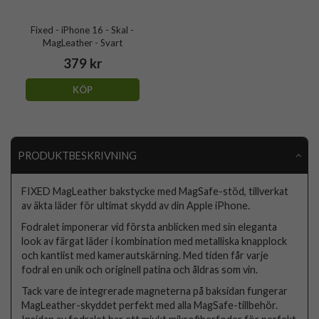
Fixed - iPhone 16 - Skal -
MagLeather - Svart
379 kr
KÖP
PRODUKTBESKRIVNING
FIXED MagLeather bakstycke med MagSafe-stöd, tillverkat
av äkta läder för ultimat skydd av din Apple iPhone.
Fodralet imponerar vid första anblicken med sin eleganta
look av färgat läder i kombination med metalliska knapplock
och kantlist med kamerautskärning. Med tiden får varje
fodral en unik och originell patina och åldras som vin.
Tack vare de integrerade magneterna på baksidan fungerar
MagLeather-skyddet perfekt med alla MagSafe-tillbehör.