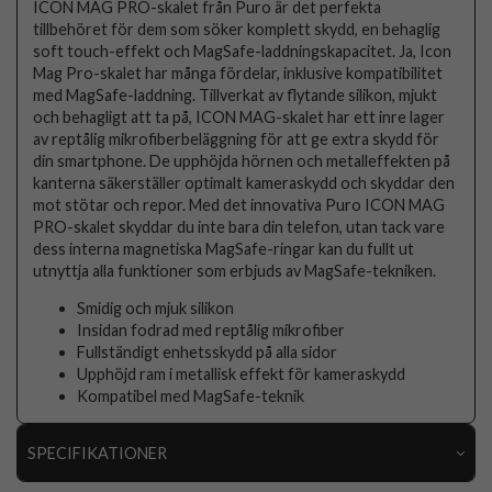
ICON MAG PRO-skalet från Puro är det perfekta
tillbehöret för dem som söker komplett skydd, en behaglig
soft touch-effekt och MagSafe-laddningskapacitet. Ja, Icon
Mag Pro-skalet har många fördelar, inklusive kompatibilitet
med MagSafe-laddning. Tillverkat av flytande silikon, mjukt
och behagligt att ta på, ICON MAG-skalet har ett inre lager
av reptålig mikrofiberbeläggning för att ge extra skydd för
din smartphone. De upphöjda hörnen och metalleffekten på
kanterna säkerställer optimalt kameraskydd och skyddar den
mot stötar och repor. Med det innovativa Puro ICON MAG
PRO-skalet skyddar du inte bara din telefon, utan tack vare
dess interna magnetiska MagSafe-ringar kan du fullt ut
utnyttja alla funktioner som erbjuds av MagSafe-tekniken.
Smidig och mjuk silikon
Insidan fodrad med reptålig mikrofiber
Fullständigt enhetsskydd på alla sidor
Upphöjd ram i metallisk effekt för kameraskydd
Kompatibel med MagSafe-teknik
SPECIFIKATIONER