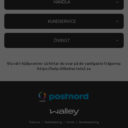
HANDLA
Outlet
Nyheter
KUNDSERVICE
Varumärken
Kundservice
Specialkategorier
90 dagars öppet köp
ÖVRIGT
Köpevillkor
Om oss
Retur
Om cookies
Via vårt hjälpcenter så hittar du svar på de vanligaste frågorna:
Integritetspolicy
https://help.tillbehor.tele2.se