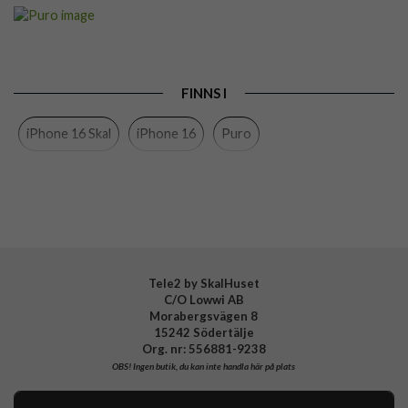
Artikelnummer
103590
Passar till
iPhone 16
Produkttyp
Skal
FINNS I
Egenskaper
MagSafe-kompatibel
iPhone 16 Skal
iPhone 16
Puro
Färg
Rosa
Material
Silikon
Varumärke
Puro
Tillverkarens art nr
PUIPC1661ICONMPROSE
EAN
8018417485213
Tele2 by SkalHuset
C/O Lowwi AB
Morabergsvägen 8
15242 Södertälje
Org. nr: 556881-9238
OBS!
Ingen butik, du kan inte handla här på plats