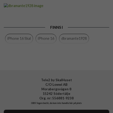
Artikelnummer
103421
Passar till
iPhone 16
Produkttyp
Skal
FINNS I
Egenskaper
MagSafe-kompatibel, Miljövänlig
iPhone 16 Skal
iPhone 16
dbramante1928
Färg
Svart
Material
D3O, Återvunnen plast
Varumärke
dbramante1928
Tillverkarens art nr
IU61BL006275
EAN
5711428062758
Tele2 by SkalHuset
C/O Lowwi AB
Morabergsvägen 8
15242 Södertälje
Org. nr: 556881-9238
OBS!
Ingen butik, du kan inte handla här på plats