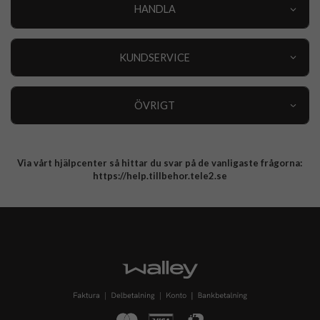
HANDLA
Outlet
Nyheter
KUNDSERVICE
Varumärken
Kundservice
Specialkategorier
90 dagars öppet köp
ÖVRIGT
Köpevillkor
Om oss
Retur
Om cookies
Via vårt hjälpcenter så hittar du svar på de vanligaste frågorna:
Integritetspolicy
https://help.tillbehor.tele2.se