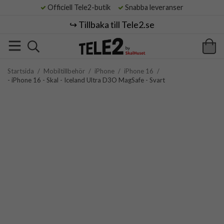
Officiell Tele2-butik
Snabba leveranser
↪️ Tillbaka till Tele2.se
Startsida
/
Mobiltillbehör
/
iPhone
/
iPhone 16
/
- iPhone 16 - Skal - Iceland Ultra D3O MagSafe - Svart