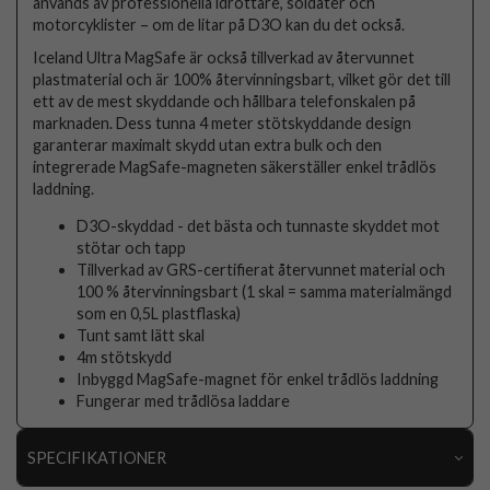
används av professionella idrottare, soldater och
motorcyklister – om de litar på D3O kan du det också.
Iceland Ultra MagSafe är också tillverkad av återvunnet
plastmaterial och är 100% återvinningsbart, vilket gör det till
ett av de mest skyddande och hållbara telefonskalen på
marknaden. Dess tunna 4 meter stötskyddande design
garanterar maximalt skydd utan extra bulk och den
integrerade MagSafe-magneten säkerställer enkel trådlös
laddning.
D3O-skyddad - det bästa och tunnaste skyddet mot
stötar och tapp
Tillverkad av GRS-certifierat återvunnet material och
100 % återvinningsbart (1 skal = samma materialmängd
som en 0,5L plastflaska)
Tunt samt lätt skal
4m stötskydd
Inbyggd MagSafe-magnet för enkel trådlös laddning
Fungerar med trådlösa laddare
SPECIFIKATIONER