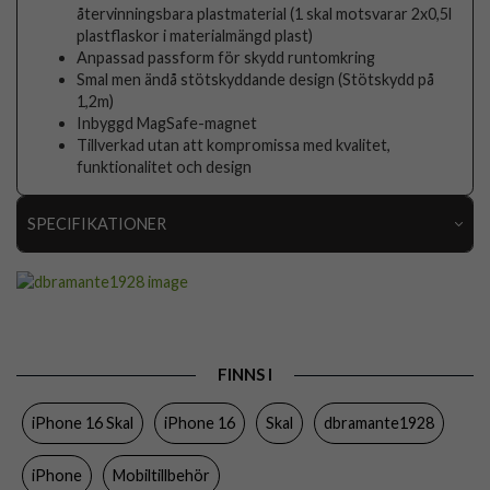
återvinningsbara plastmaterial (1 skal motsvarar 2x0,5l
plastflaskor i materialmängd plast)
Anpassad passform för skydd runtomkring
Smal men ändå stötskyddande design (Stötskydd på
1,2m)
Inbyggd MagSafe-magnet
Tillverkad utan att kompromissa med kvalitet,
funktionalitet och design
SPECIFIKATIONER
Artikelnummer
103403
Passar till
iPhone 16
Produkttyp
Skal
FINNS I
Egenskaper
MagSafe-kompatibel, Miljövänlig
iPhone 16 Skal
iPhone 16
Skal
dbramante1928
Färg
Rosa
Material
Återvunnen plast
iPhone
Mobiltillbehör