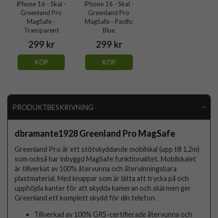
iPhone 16 - Skal -
iPhone 16 - Skal -
Greenland Pro
Greenland Pro
MagSafe -
MagSafe - Pacific
Transparent
Blue
299 kr
299 kr
KÖP
KÖP
PRODUKTBESKRIVNING
dbramante1928 Greenland Pro MagSafe
Greenland Pro är ett stötskyddande mobilskal (upp till 1.2m)
som också har inbyggd MagSafe funktionalitet. Mobilskalet
är tillverkat av 100% återvunna och återvinningsbara
plastmaterial. Med knappar som är lätta att trycka på och
upphöjda kanter för att skydda kameran och skärmen ger
Greenland ett komplett skydd för din telefon.
Tillverkad av 100% GRS-certifierade återvunna och