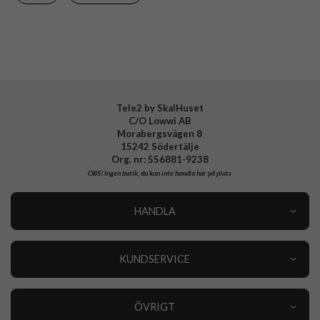
Varumärke
dbramante1928
Tillverkarens art nr
GP61PISA6244
EAN
5711428062444
Tele2 by SkalHuset
C/O Lowwi AB
Morabergsvägen 8
15242 Södertälje
Org. nr: 556881-9238
OBS!
Ingen butik, du kan inte handla här på plats
HANDLA
Outlet
Nyheter
KUNDSERVICE
Varumärken
Kundservice
Specialkategorier
90 dagars öppet köp
ÖVRIGT
Köpevillkor