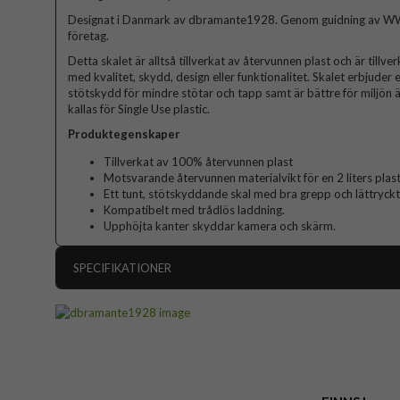
Designat i Danmark av dbramante1928. Genom guidning av WW
företag.
Detta skalet är alltså tillverkat av återvunnen plast och är till
med kvalitet, skydd, design eller funktionalitet. Skalet erbjuder 
stötskydd för mindre stötar och tapp samt är bättre för miljön ä
kallas för Single Use plastic.
Produktegenskaper
Tillverkat av 100% återvunnen plast
Motsvarande återvunnen materialvikt för en 2 liters plast
Ett tunt, stötskyddande skal med bra grepp och lättryck
Kompatibelt med trådlös laddning.
Upphöjta kanter skyddar kamera och skärm.
SPECIFIKATIONER
Artikelnummer
Passar till
Produkttyp
Egenskaper