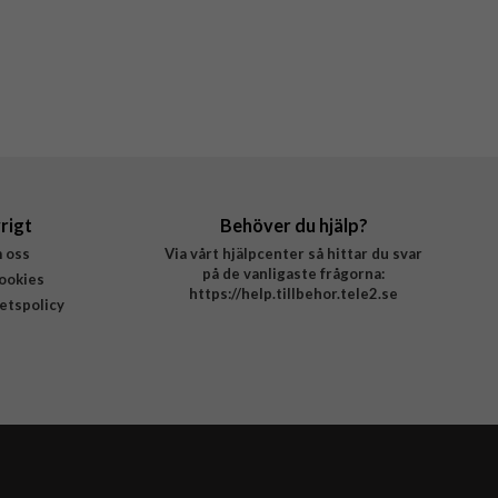
rigt
Behöver du hjälp?
 oss
Via vårt hjälpcenter så hittar du svar
på de vanligaste frågorna:
ookies
https://help.tillbehor.tele2.se
tetspolicy