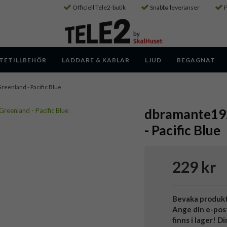
Officiell Tele2-butik
Snabba leveranser
P
TETILLBEHÖR
LADDARE & KABLAR
LJUD
BEGAGNAT
 Greenland - Pacific Blue
dbramante1928
- Pacific Blue
229 kr
Bevaka produk
Ange din e-pos
finns i lager! D