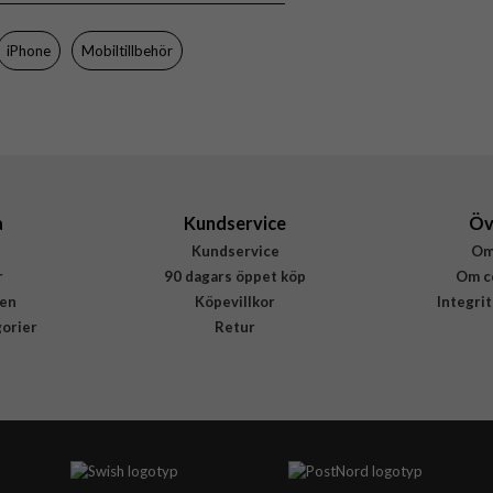
Blå
iPhone
Mobiltillbehör
Återvunnen plast
dbramante1928
GL61PABL6223
5711428062239
a
Kundservice
Öv
Kundservice
Om
r
90 dagars öppet köp
Om c
en
Köpevillkor
Integri
gorier
Retur