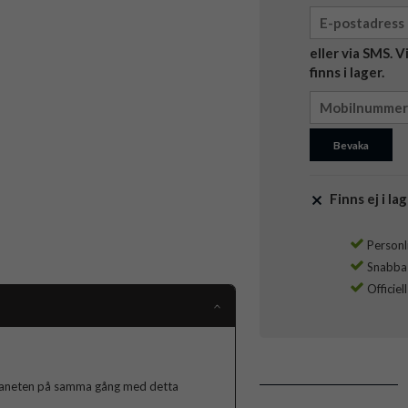
eller via SMS. 
finns i lager.
Bevaka
Finns ej i lag
Personli
Snabba l
Officiel
 planeten på samma gång med detta