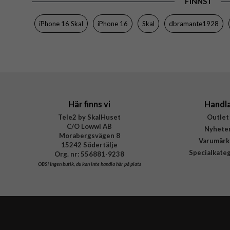
FINNS I
Färg
iPhone 16 Skal
iPhone 16
Skal
dbramante1928
Material
Varumärke
Tillverkarens art nr
EAN
Här finns vi
Handl
Tele2 by SkalHuset
Outlet
C/O Lowwi AB
Nyhete
Morabergsvägen 8
Varumärk
15242 Södertälje
Specialkate
Org. nr: 556881-9238
OBS!
Ingen butik, du kan inte handla här på plats