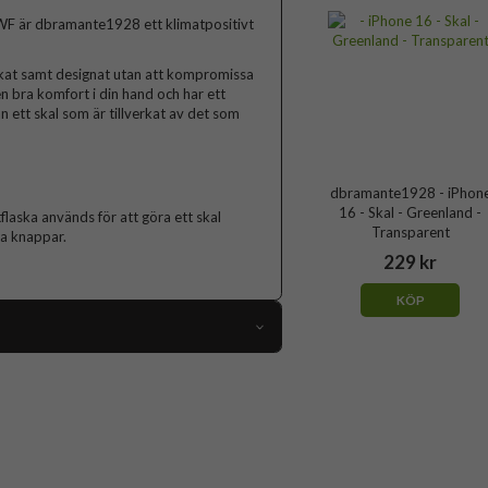
F är dbramante1928 ett klimatpositivt
verkat samt designat utan att kompromissa
en bra komfort i din hand och har ett
n ett skal som är tillverkat av det som
dbramante1928 - iPhon
16 - Skal - Greenland -
flaska används för att göra ett skal
Transparent
ta knappar.
229 kr
KÖP
103367
iPhone 16
Skal
Miljövänlig, Trådlös laddning-kompatibel