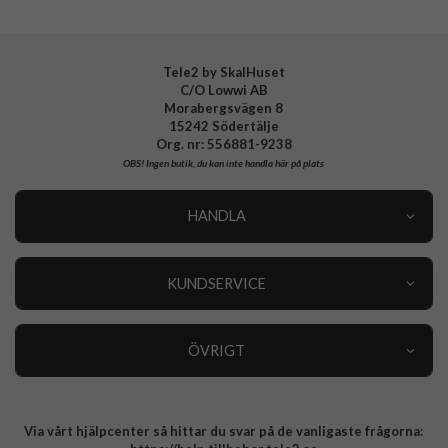
Tillverkarens art nr
941205
EAN
4772229412051
Tele2 by SkalHuset
C/O Lowwi AB
Morabergsvägen 8
15242 Södertälje
Org. nr: 556881-9238
OBS!
Ingen butik, du kan inte handla här på plats
HANDLA
Outlet
Nyheter
KUNDSERVICE
Varumärken
Kundservice
Specialkategorier
90 dagars öppet köp
ÖVRIGT
Köpevillkor
Om oss
Retur
Om cookies
Via vårt hjälpcenter så hittar du svar på de vanligaste frågorna:
Integritetspolicy