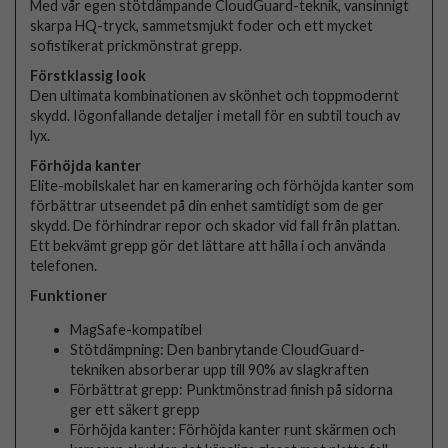
Med vår egen stötdämpande CloudGuard-teknik, vansinnigt
skarpa HQ-tryck, sammetsmjukt foder och ett mycket
sofistikerat prickmönstrat grepp.
Förstklassig look
Den ultimata kombinationen av skönhet och toppmodernt
skydd. Iögonfallande detaljer i metall för en subtil touch av
lyx.
Förhöjda kanter
Elite-mobilskalet har en kameraring och förhöjda kanter som
förbättrar utseendet på din enhet samtidigt som de ger
skydd. De förhindrar repor och skador vid fall från plattan.
Ett bekvämt grepp gör det lättare att hålla i och använda
telefonen.
Funktioner
MagSafe-kompatibel
Stötdämpning: Den banbrytande CloudGuard-
tekniken absorberar upp till 90% av slagkraften
Förbättrat grepp: Punktmönstrad finish på sidorna
ger ett säkert grepp
Förhöjda kanter: Förhöjda kanter runt skärmen och