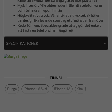
kameran skyddar det känsliga glaset mot platta fall
Mjuk interiör: Mikrofiberfoder håller din telefon varm
och förhindrar repor inifrån
Högkvalitativt tryck: Vår anti-fade tryckteknik håller
din design lika levande som dag ett i månader framöver
Redo för rem: Specialdesignade uttag gör det enkelt
att fästa en telefoncharm (ingår ej)
SPECIFIKATIONER
Artikelnummer
118040
Passar till
iPhone 16
Produkttyp
Skal
FINNS I
Egenskaper
Stöttålig
Burga
iPhone 16 Skal
iPhone 16
Skal
Färg
Flerfärgad
Material
Hårdplast (PC), Mjukplast (TPU)
Varumärke
Burga