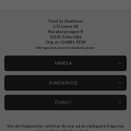
Tillverkarens art nr
941133
EAN
4772229411337
Tele2 by SkalHuset
C/O Lowwi AB
Morabergsvägen 8
15242 Södertälje
Org. nr: 556881-9238
OBS!
Ingen butik, du kan inte handla här på plats
HANDLA
Outlet
Nyheter
KUNDSERVICE
Varumärken
Kundservice
Specialkategorier
90 dagars öppet köp
ÖVRIGT
Köpevillkor
Om oss
Retur
Om cookies
Via vårt hjälpcenter så hittar du svar på de vanligaste frågorna:
Integritetspolicy