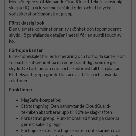
Med vår egen stötdämpande CloudGuard-teknik, vansinnigt
skarpa HQ-tryck, sammetsmjukt foder och ett mycket
sofistikerat prickmönstrat grepp.
Förstklassig look
Den ultimata kombinationen av skönhet och toppmodernt
skydd. Iögonfallande detaljer i metall för en subtil touch av
lyx.
Förhöjda kanter
Elite-mobilskalet har en kameraring och förhöjda kanter som
förbättrar utseendet på din enhet samtidigt som de ger
skydd. De förhindrar repor och skador vid fall från plattan.
Ett bekvämt grepp gör det lättare att hålla i och använda
telefonen.
Funktioner
MagSafe-kompatibel
Stötdämpning: Den banbrytande CloudGuard-
tekniken absorberar upp till 90% av slagkraften
Förbättrat grepp: Punktmönstrad finish på sidorna
ger ett säkert grepp
Förhöjda kanter: Förhöjda kanter runt skärmen och