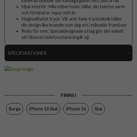
kameran skyddar det känsliga glaset mot platta fall
Mjuk interiör: Mikrofiberfoder håller din telefon varm
och förhindrar repor inifrån
Högkvalitativt tryck: Vår anti-fade tryckteknik håller
din design lika levande som dag ett i månader framöver
Redo för rem: Specialdesignade uttag gör det enkelt
att fästa en telefoncharm (ingår ej)
SPECIFIKATIONER
Artikelnummer
118028
Passar till
iPhone 16
Produkttyp
Skal
FINNS I
Egenskaper
Stöttålig
Burga
iPhone 16 Skal
iPhone 16
Skal
Färg
Flerfärgad
Material
Hårdplast (PC), Mjukplast (TPU)
Varumärke
Burga