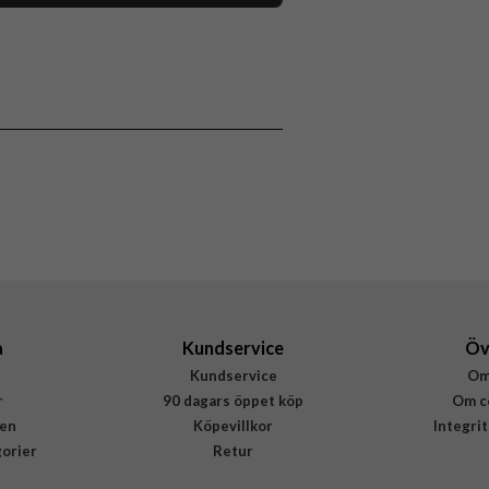
118048
iPhone 16
Skal
Stöttålig
Flerfärgad
Hårdplast (PC), Mjukplast (TPU)
Burga
939261
4772229392612
a
Kundservice
Öv
Kundservice
Om
r
90 dagars öppet köp
Om c
en
Köpevillkor
Integri
gorier
Retur