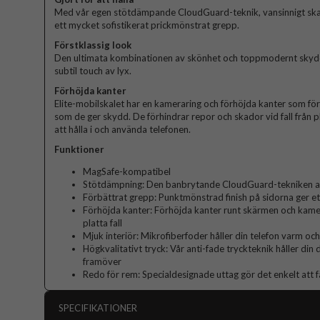
Med vår egen stötdämpande CloudGuard-teknik, vansinnigt sk
ett mycket sofistikerat prickmönstrat grepp.
Förstklassig look
Den ultimata kombinationen av skönhet och toppmodernt skydd. 
subtil touch av lyx.
Förhöjda kanter
Elite-mobilskalet har en kameraring och förhöjda kanter som fö
som de ger skydd. De förhindrar repor och skador vid fall från p
att hålla i och använda telefonen.
Funktioner
MagSafe-kompatibel
Stötdämpning: Den banbrytande CloudGuard-tekniken abs
Förbättrat grepp: Punktmönstrad finish på sidorna ger et
Förhöjda kanter: Förhöjda kanter runt skärmen och kame
platta fall
Mjuk interiör: Mikrofiberfoder håller din telefon varm och
Högkvalitativt tryck: Vår anti-fade tryckteknik håller din
framöver
Redo för rem: Specialdesignade uttag gör det enkelt att f
SPECIFIKATIONER