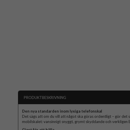
PRODUKTBESKRIVNING
Den nya standarden inom lyxiga telefonskal
Det sägs att om du vill att något ska göras ordentligt – gör det s
mobilskalet: vansinnigt snyggt, grymt skyddande och verkligen El
Gjort för att hålla