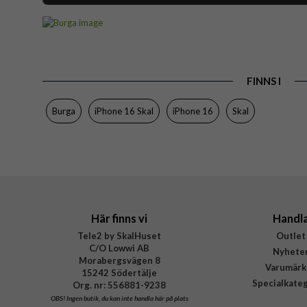
Artikelnummer
Passar till
Produkttyp
FINNS I
Egenskaper
Färg
Burga
iPhone 16 Skal
iPhone 16
Skal
Material
Varumärke
Tillverkarens art nr
EAN
Här finns vi
Handl
Tele2 by SkalHuset
Outlet
C/O Lowwi AB
Nyhete
Morabergsvägen 8
Varumärk
15242 Södertälje
Specialkate
Org. nr: 556881-9238
OBS!
Ingen butik, du kan inte handla här på plats