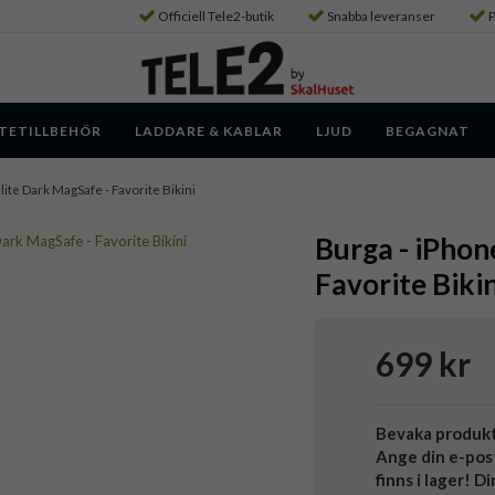
Officiell Tele2-butik
Snabba leveranser
P
TETILLBEHÖR
LADDARE & KABLAR
LJUD
BEGAGNAT
 Elite Dark MagSafe - Favorite Bikini
Burga - iPhone
Favorite Bikin
699 kr
Bevaka produk
Ange din e-pos
finns i lager! D