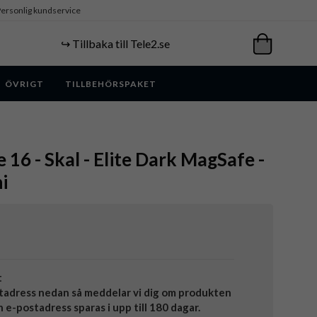
ersonlig kundservice
↪️ Tillbaka till Tele2.se
ÖVRIGT
TILLBEHÖRSPAKET
 16 - Skal - Elite Dark MagSafe -
i
t
tadress nedan så meddelar vi dig om produkten
in e-postadress sparas i upp till 180 dagar.