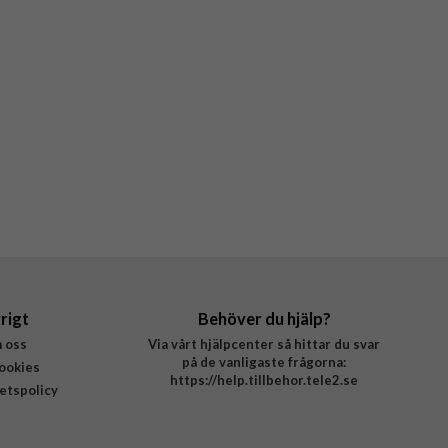
rigt
Behöver du hjälp?
 oss
Via vårt hjälpcenter så hittar du svar
på de vanligaste frågorna:
ookies
https://help.tillbehor.tele2.se
tetspolicy