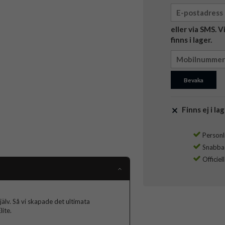
eller via SMS. 
finns i lager.
Bevaka
Finns ej i lag
Personli
Snabba l
Officiel
jälv. Så vi skapade det ultimata
ite.