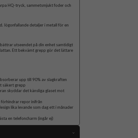
arpa HQ-tryck, sammetsmjukt foder och
Iögonfallande detaljer i metall för en
rbättrar utseendet på din enhet samtidigt
lattan. Ett bekvämt grepp gör det lättare
orberar upp till 90% av slagkraften
t säkert grepp
ran skyddar det känsliga glaset mot
 förhindrar repor inifrån
 design lika levande som dag ett i månader
ästa en telefoncharm (ingår ej)