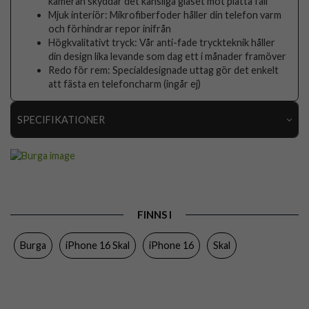
kameran skyddar det känsliga glaset mot platta fall
Mjuk interiör: Mikrofiberfoder håller din telefon varm
och förhindrar repor inifrån
Högkvalitativt tryck: Vår anti-fade tryckteknik håller
din design lika levande som dag ett i månader framöver
Redo för rem: Specialdesignade uttag gör det enkelt
att fästa en telefoncharm (ingår ej)
SPECIFIKATIONER
Artikelnummer
118030
Passar till
iPhone 16
Produkttyp
Skal
FINNS I
Egenskaper
Stöttålig
Burga
iPhone 16 Skal
iPhone 16
Skal
Färg
Flerfärgad
Material
Hårdplast (PC), Mjukplast (TPU)
Varumärke
Burga