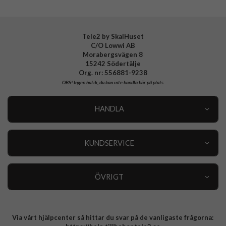
Tillverkarens art nr
935469
EAN
4772229354696
Tele2 by SkalHuset
C/O Lowwi AB
Morabergsvägen 8
15242 Södertälje
Org. nr: 556881-9238
OBS!
Ingen butik, du kan inte handla här på plats
HANDLA
Outlet
Nyheter
KUNDSERVICE
Varumärken
Kundservice
Specialkategorier
90 dagars öppet köp
ÖVRIGT
Köpevillkor
Om oss
Retur
Om cookies
Via vårt hjälpcenter så hittar du svar på de vanligaste frågorna:
Integritetspolicy