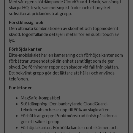
Med vår egen stötdämpande CloudGuard-teknik, vansinnigt
skarpa HQ-tryck, sammetsmjukt foder och ett mycket
sofistikerat prickmönstrat grepp.
Förstklassig look
Den ultimata kombinationen av skönhet och toppmodernt
skydd. Iögonfallande detaljer i metall för en subtil touch av
lyx.
Förhöjda kanter
Elite-mobilskalet har en kameraring och förhöjda kanter som
förbättrar utseendet på din enhet samtidigt som de ger
skydd. De förhindrar repor och skador vid fall från plattan.
Ett bekvämt grepp gör det lättare att hålla i och använda
telefonen.
Funktioner
MagSafe-kompatibel
Stötdämpning: Den banbrytande CloudGuard-
tekniken absorberar upp till 90% av slagkraften
Förbättrat grepp: Punktmönstrad finish på sidorna
ger ett säkert grepp
Förhöjda kanter: Förhöjda kanter runt skärmen och