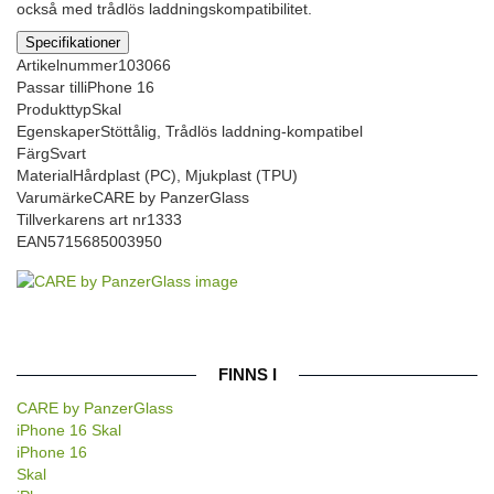
också med trådlös laddningskompatibilitet.
Specifikationer
Artikelnummer
103066
Passar till
iPhone 16
Produkttyp
Skal
Egenskaper
Stöttålig, Trådlös laddning-kompatibel
Färg
Svart
Material
Hårdplast (PC), Mjukplast (TPU)
Varumärke
CARE by PanzerGlass
Tillverkarens art nr
1333
EAN
5715685003950
FINNS I
CARE by PanzerGlass
iPhone 16 Skal
iPhone 16
Skal