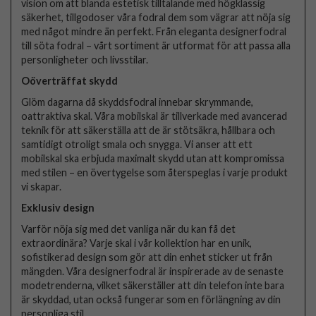
vision om att blanda estetisk tilltalande med högklassig
säkerhet, tillgodoser våra fodral dem som vägrar att nöja sig
med något mindre än perfekt. Från eleganta designerfodral
till söta fodral – vårt sortiment är utformat för att passa alla
personligheter och livsstilar.
Oöverträffat skydd
Glöm dagarna då skyddsfodral innebar skrymmande,
oattraktiva skal. Våra mobilskal är tillverkade med avancerad
teknik för att säkerställa att de är stötsäkra, hållbara och
samtidigt otroligt smala och snygga. Vi anser att ett
mobilskal ska erbjuda maximalt skydd utan att kompromissa
med stilen – en övertygelse som återspeglas i varje produkt
vi skapar.
Exklusiv design
Varför nöja sig med det vanliga när du kan få det
extraordinära? Varje skal i vår kollektion har en unik,
sofistikerad design som gör att din enhet sticker ut från
mängden. Våra designerfodral är inspirerade av de senaste
modetrenderna, vilket säkerställer att din telefon inte bara
är skyddad, utan också fungerar som en förlängning av din
personliga stil.