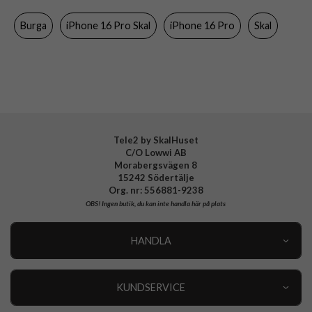
Färg
Flerfärgad
Burga
iPhone 16 Pro Skal
iPhone 16 Pro
Skal
Material
Hårdplast (PC), Mjukplast (TPU)
Varumärke
Burga
Tillverkarens art nr
956516
EAN
4772229565160
Tele2 by SkalHuset
C/O Lowwi AB
Morabergsvägen 8
15242 Södertälje
Org. nr: 556881-9238
OBS!
Ingen butik, du kan inte handla här på plats
HANDLA
Outlet
Nyheter
KUNDSERVICE
Varumärken
Kundservice