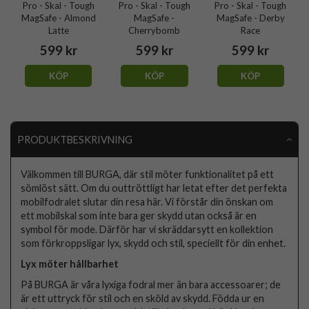
Pro - Skal - Tough
Pro - Skal - Tough
Pro - Skal - Tough
MagSafe - Almond
MagSafe -
MagSafe - Derby
Latte
Cherrybomb
Race
599 kr
599 kr
599 kr
KÖP
KÖP
KÖP
PRODUKTBESKRIVNING
Välkommen till BURGA, där stil möter funktionalitet på ett
sömlöst sätt. Om du outtröttligt har letat efter det perfekta
mobilfodralet slutar din resa här. Vi förstår din önskan om
ett mobilskal som inte bara ger skydd utan också är en
symbol för mode. Därför har vi skräddarsytt en kollektion
som förkroppsligar lyx, skydd och stil, speciellt för din enhet.
Lyx möter hållbarhet
På BURGA är våra lyxiga fodral mer än bara accessoarer; de
är ett uttryck för stil och en sköld av skydd. Födda ur en