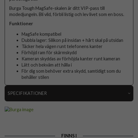
Burga Tough MagSafe-skalen är ditt VIP-pass till
modedjungeln. Bli vild, förbli listig och lev livet som en boss.
Funktioner
MagSafe kompatibel
Dubbla lager: Silikon på insidan + hårt skal på utsidan
Täcker hela vägen runt telefonens kanter
Förhöjd ram för skärmskydd
Kameran skyddas av förhöjda kanter runt kameran
Lätt och bekväm att hålla i
För dig som behöver extra skydd, samtidigt som du
behåller stilen
SPECIFIKATIONER
Artikelnummer
118904
Passar till
iPhone 16 Pro
Produkttyp
Skal
FINNS I