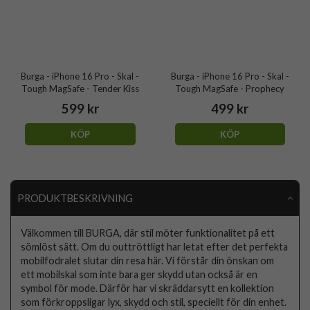
Burga - iPhone 16 Pro - Skal -
Burga - iPhone 16 Pro - Skal -
Tough MagSafe - Tender Kiss
Tough MagSafe - Prophecy
599 kr
499 kr
KÖP
KÖP
PRODUKTBESKRIVNING
Välkommen till BURGA, där stil möter funktionalitet på ett
sömlöst sätt. Om du outtröttligt har letat efter det perfekta
mobilfodralet slutar din resa här. Vi förstår din önskan om
ett mobilskal som inte bara ger skydd utan också är en
symbol för mode. Därför har vi skräddarsytt en kollektion
som förkroppsligar lyx, skydd och stil, speciellt för din enhet.