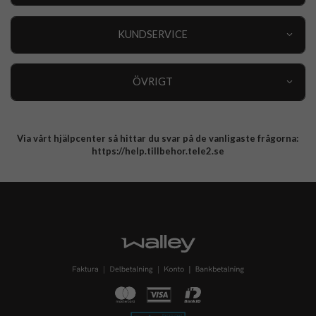
Outlet
Nyheter
KUNDSERVICE
Varumärken
Kundservice
Specialkategorier
90 dagars öppet köp
ÖVRIGT
Köpevillkor
Om oss
Retur
Om cookies
Via vårt hjälpcenter så hittar du svar på de vanligaste frågorna:
Integritetspolicy
https://help.tillbehor.tele2.se