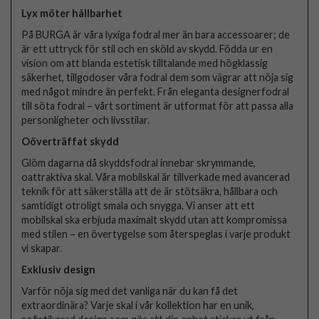
Lyx möter hållbarhet
På BURGA är våra lyxiga fodral mer än bara accessoarer; de
är ett uttryck för stil och en sköld av skydd. Födda ur en
vision om att blanda estetisk tilltalande med högklassig
säkerhet, tillgodoser våra fodral dem som vägrar att nöja sig
med något mindre än perfekt. Från eleganta designerfodral
till söta fodral – vårt sortiment är utformat för att passa alla
personligheter och livsstilar.
Oöverträffat skydd
Glöm dagarna då skyddsfodral innebar skrymmande,
oattraktiva skal. Våra mobilskal är tillverkade med avancerad
teknik för att säkerställa att de är stötsäkra, hållbara och
samtidigt otroligt smala och snygga. Vi anser att ett
mobilskal ska erbjuda maximalt skydd utan att kompromissa
med stilen – en övertygelse som återspeglas i varje produkt
vi skapar.
Exklusiv design
Varför nöja sig med det vanliga när du kan få det
extraordinära? Varje skal i vår kollektion har en unik,