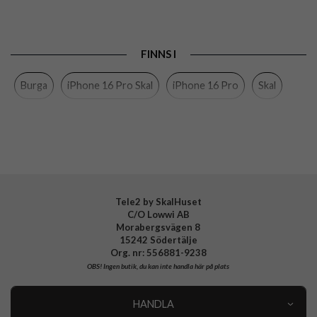
Passar till
iPhone 16 Pro
Produkttyp
Skal
FINNS I
Färg
Flerfärgad
Burga
iPhone 16 Pro Skal
iPhone 16 Pro
Skal
Material
Hårdplast (PC), Mjukplast (TPU)
Varumärke
Burga
Tillverkarens art nr
937649
EAN
4772229376490
Tele2 by SkalHuset
C/O Lowwi AB
Morabergsvägen 8
15242 Södertälje
Org. nr: 556881-9238
OBS!
Ingen butik, du kan inte handla här på plats
HANDLA