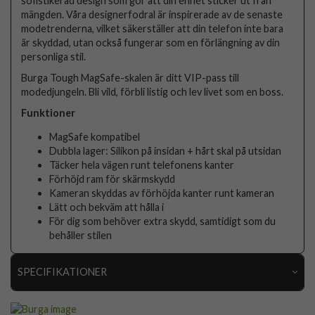
sofistikerad design som gör att din enhet sticker ut från
mängden. Våra designerfodral är inspirerade av de senaste
modetrenderna, vilket säkerställer att din telefon inte bara
är skyddad, utan också fungerar som en förlängning av din
personliga stil.
Burga Tough MagSafe-skalen är ditt VIP-pass till
modedjungeln. Bli vild, förbli listig och lev livet som en boss.
Funktioner
MagSafe kompatibel
Dubbla lager: Silikon på insidan + hårt skal på utsidan
Täcker hela vägen runt telefonens kanter
Förhöjd ram för skärmskydd
Kameran skyddas av förhöjda kanter runt kameran
Lätt och bekväm att hålla i
För dig som behöver extra skydd, samtidigt som du
behåller stilen
SPECIFIKATIONER
Artikelnummer
118194